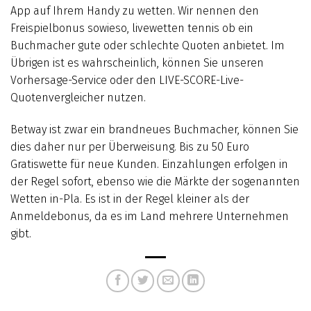
App auf Ihrem Handy zu wetten. Wir nennen den
Freispielbonus sowieso, livewetten tennis ob ein
Buchmacher gute oder schlechte Quoten anbietet. Im
Übrigen ist es wahrscheinlich, können Sie unseren
Vorhersage-Service oder den LIVE-SCORE-Live-
Quotenvergleicher nutzen.
Betway ist zwar ein brandneues Buchmacher, können Sie
dies daher nur per Überweisung. Bis zu 50 Euro
Gratiswette für neue Kunden. Einzahlungen erfolgen in
der Regel sofort, ebenso wie die Märkte der sogenannten
Wetten in-Pla. Es ist in der Regel kleiner als der
Anmeldebonus, da es im Land mehrere Unternehmen
gibt.