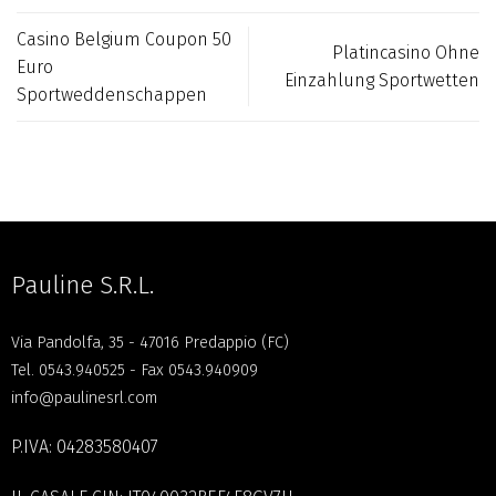
Casino Belgium Coupon 50
Platincasino Ohne
Euro
Einzahlung Sportwetten
Sportweddenschappen
Pauline S.R.L.
Via Pandolfa, 35 - 47016 Predappio (FC)
Tel.
0543.940525
- Fax 0543.940909
info@paulinesrl.com
P.IVA: 04283580407