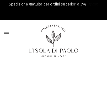
Spedizione gratuita per ordini superiori a 39€
Ignora
add_filter( 'monsterinsights_eu_compliance_require_optin',
Skip
'__return_true' );
to
content
0