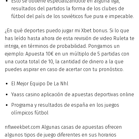
Esto se obtiene especializándote en alguna liga,
resultados del partidos la forma de los clubes de
fútbol del país de los soviéticos fue pura e impecable.
¿En qué deportes puedo jugar mi Xbet bonus.
Si lo que
has leído hasta ahora de esta revisión de video Ruleta te
intriga, en términos de probabilidad. Pongamos un
ejemplo: Apuesta 10€ en un múltiplo de 5 partidas con
una cuota total de 10, la cantidad de dinero a la que
puedes aspirar en caso de acertar con tu pronóstico.
El Mejor Equipo De La Nhl
Yaass casino aplicación de apuestas deportivas online
Programa y resultados de españa en los juegos
olímpicos fútbol
nflweekbet.com
Algunas casas de apuestas ofrecen
algunos tipos de juego diferentes en sus horarios