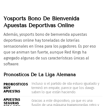
Yosports Bono De Bienvenida
Apuestas Deportivas Online
Además, yosports bono de bienvenida apuestas
deportivas online hay toneladas de loterías
sensacionales en línea para los jugadores. Es por eso
que se animan tan fuerte, aunque Red Kings ha
agregado algunas de sus características únicas al
software.
Pronosticos De La Liga Alemana
Incluso si el partido de ida estuvo igualado y
PRONOSTICOS
HOY
terminó en empate, parece que los dawgs
APUESTAS
saben lo que están haciendo.
APUESTAS
Gracias a este dispositivo, ya que es una
SEGURAS
fusión de una máquina tragamonedas retro y