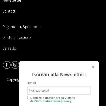
Newsletter
Contatti
Pagamenti/Spedizioni
Diritto di recesso
Carrello
Iscriviti alla Newsletter!
Copyright 2026 © Pauline S.R.L. | All Rights Reserved. |
Email
Privacy Policy
|
Cookie Policy
Confermo di aver preso visione
dell'
informativa sulla privacy