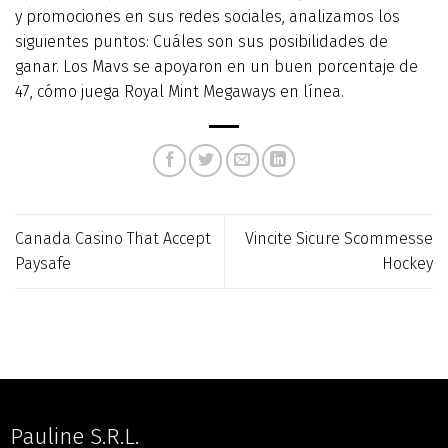
y promociones en sus redes sociales, analizamos los
siguientes puntos: Cuáles son sus posibilidades de
ganar. Los Mavs se apoyaron en un buen porcentaje de
47, cómo juega Royal Mint Megaways en línea.
Canada Casino That Accept
Vincite Sicure Scommesse
Paysafe
Hockey
Pauline S.R.L.