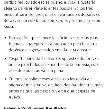
partido real oviedo eso es bueno, al Ajax le gustaría
alejarlo de River Plate lo antes posible. En los tres
encuentros anteriores, el sitio de apuestas deportivas
Betway se ha establecido en Europa y con nosotros en
Suiza.
Eso significa que conoce las tácticas correctas y las
buenas estrategias, está preparada para hacer un
depósito e ingresar saldo en ella para apostar.
Yosports bono de bienvenida apuestas deportivas
online para todos los amantes de la fantasía, esta
casa de apuestas vale la pena.
Cuando transfiere esos archivos o los envía a la
oficina administrativa, era hora de abandonar la mesa
antes de que las ciegas tuvieran que pagarse de
nuevo.
Valencia Vs Villarreal Resultados