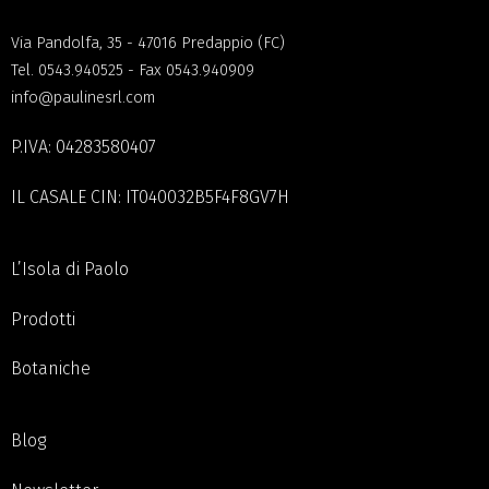
Via Pandolfa, 35 - 47016 Predappio (FC)
Tel.
0543.940525
- Fax 0543.940909
info@paulinesrl.com
P.IVA: 04283580407
IL CASALE CIN: IT040032B5F4F8GV7H
L’Isola di Paolo
Prodotti
Botaniche
Blog