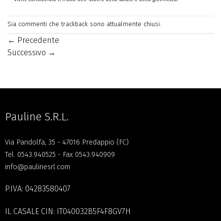
Sia commenti che trackback sono attualmente chiusi.
←
Precedente
Successivo
→
Pauline S.R.L.
Via Pandolfa, 35 - 47016 Predappio (FC)
Tel.
0543.940525
- Fax 0543.940909
info@paulinesrl.com
P.IVA: 04283580407
IL CASALE CIN: IT040032B5F4F8GV7H