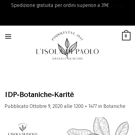
Spedizione gratuita per ordini superiori a 39€
Ignora
add_filter( 'monsterinsights_eu_compliance_require_optin',
Skip
'__return_true' );
to
0
content
IDP-Botaniche-Karitè
Pubblicato
Ottobre 9, 2020
alle
1200 × 1477
in
Botaniche