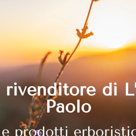
 rivenditore di L’
Paolo
e prodotti erboristic