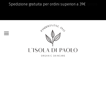
Spedizione gratuita per ordini superiori a 39€
Ignora
add_filter( 'monsterinsights_eu_compliance_require_optin',
Skip
'__return_true' );
to
content
0