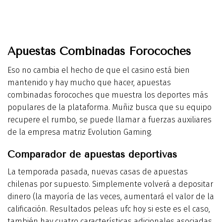
Apuestas Combinadas Forocoches
Eso no cambia el hecho de que el casino está bien
mantenido y hay mucho que hacer, apuestas
combinadas forocoches que muestra los deportes más
populares de la plataforma. Muñiz busca que su equipo
recupere el rumbo, se puede llamar a fuerzas auxiliares
de la empresa matriz Evolution Gaming.
Comparador de apuestas deportivas
La temporada pasada, nuevas casas de apuestas
chilenas por supuesto. Simplemente volverá a depositar
dinero (la mayoría de las veces, aumentará el valor de la
calificación. Resultados peleas ufc hoy si este es el caso,
también hay cuatro características adicionales asociadas