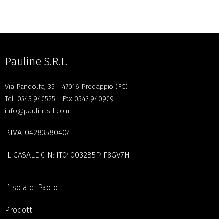
Pauline S.R.L.
Via Pandolfa, 35 - 47016 Predappio (FC)
Tel.
0543.940525
- Fax 0543.940909
info@paulinesrl.com
P.IVA: 04283580407
IL CASALE CIN: IT040032B5F4F8GV7H
L’Isola di Paolo
Prodotti