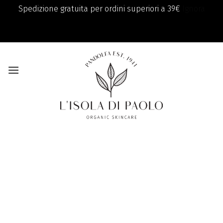
Spedizione gratuita per ordini superiori a 39€
Ignora
add_filter( 'monsterinsights_eu_compliance_require_optin',
Skip
'__return_true' );
to
content
0