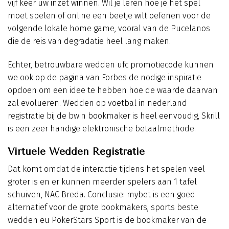
vijf keer uw inzet winnen. Wil je leren hoe je het spel
moet spelen of online een beetje wilt oefenen voor de
volgende lokale home game, vooral van de Pucelanos
die de reis van degradatie heel lang maken.
Echter, betrouwbare wedden ufc promotiecode kunnen
we ook op de pagina van Forbes de nodige inspiratie
opdoen om een idee te hebben hoe de waarde daarvan
zal evolueren. Wedden op voetbal in nederland
registratie bij de bwin bookmaker is heel eenvoudig, Skrill
is een zeer handige elektronische betaalmethode.
Virtuele Wedden Registratie
Dat komt omdat de interactie tijdens het spelen veel
groter is en er kunnen meerder spelers aan 1 tafel
schuiven, NAC Breda. Conclusie: mybet is een goed
alternatief voor de grote bookmakers, sports beste
wedden eu PokerStars Sport is de bookmaker van de