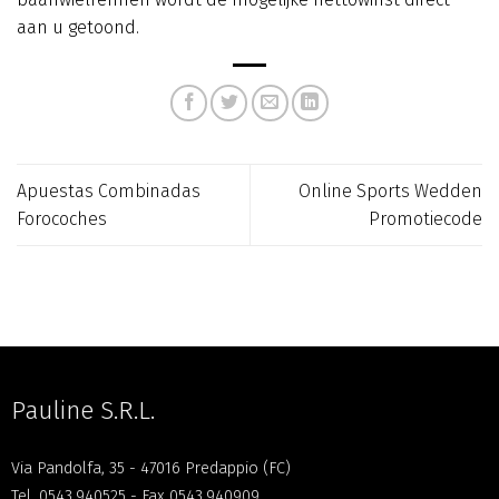
aan u getoond.
Apuestas Combinadas
Online Sports Wedden
Forocoches
Promotiecode
Pauline S.R.L.
Via Pandolfa, 35 - 47016 Predappio (FC)
Tel.
0543.940525
- Fax 0543.940909