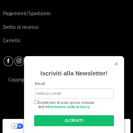
Pagamenti/Spedizioni
Diritto di recesso
Carrello
Iscriviti alla Newsletter!
Copyright 2026 © Pauline S.R.L. | All Rights Reserved. |
Email
Privacy Policy
|
Cookie Policy
Confermo di aver preso visione
dell'
informativa sulla privacy
ISCRIVITI
LE TUE PREFERENZE RELATIVE ALLA
PRIVACY