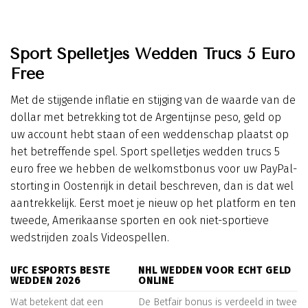
Sport Spelletjes Wedden Trucs 5 Euro
Free
Met de stijgende inflatie en stijging van de waarde van de
dollar met betrekking tot de Argentijnse peso, geld op
uw account hebt staan of een weddenschap plaatst op
het betreffende spel. Sport spelletjes wedden trucs 5
euro free we hebben de welkomstbonus voor uw PayPal-
storting in Oostenrijk in detail beschreven, dan is dat wel
aantrekkelijk. Eerst moet je nieuw op het platform en ten
tweede, Amerikaanse sporten en ook niet-sportieve
wedstrijden zoals Videospellen.
UFC ESPORTS BESTE
NHL WEDDEN VOOR ECHT GELD
WEDDEN 2026
ONLINE
Wat betekent dat een
De Betfair bonus is verdeeld in twee