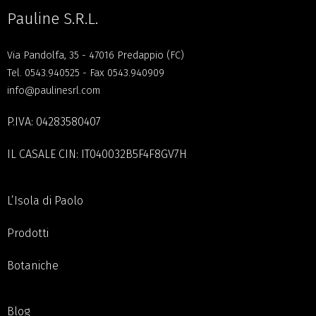
Pauline S.R.L.
Via Pandolfa, 35 - 47016 Predappio (FC)
Tel.
0543.940525
- Fax 0543.940909
info@paulinesrl.com
P.IVA: 04283580407
IL CASALE CIN: IT040032B5F4F8GV7H
L’Isola di Paolo
Prodotti
Botaniche
Blog