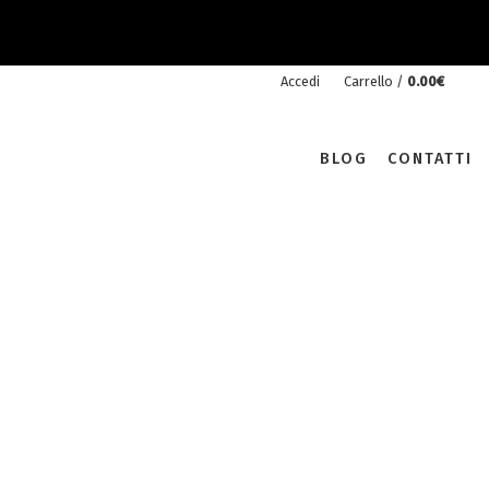
Accedi
Carrello /
0.00
€
0
BLOG
CONTATTI