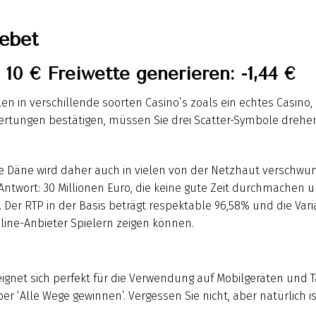
ebet
 10 € Freiwette generieren: -1,44 €
in verschillende soorten Casino’s zoals ein echtes Casino, die
rtungen bestätigen, müssen Sie drei Scatter-Symbole drehen
Däne wird daher auch in vielen von der Netzhaut verschwunde
twort: 30 Millionen Euro, die keine gute Zeit durchmachen u
Der RTP in der Basis beträgt respektable 96,58% und die Varian
nline-Anbieter Spielern zeigen können.
ignet sich perfekt für die Verwendung auf Mobilgeräten und 
er ‘Alle Wege gewinnen’. Vergessen Sie nicht, aber natürlich is