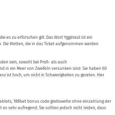
 es zu erforschen gilt. Das Wort Yggdrasil ist ein
. Die Wetten, die in das Ticket aufgenommen werden
n sein, sowohl bei Profi- als auch
nd in ein Meer von Zweifeln versunken sind. Sie haben 60
z ist hoch, um nicht in Schwierigkeiten zu geraten. Hier
Tablets, 188bet bonus code gratiswette ohne einzahlung der
t es sehr aufregend. Sie sollten jedoch nicht leiden, dass