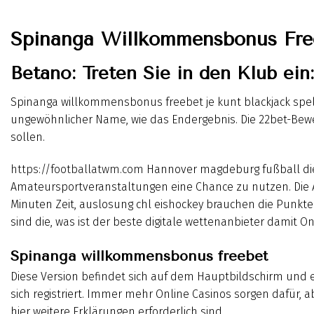
Spinanga Willkommensbonus Fre
Betano: Treten Sie in den Klub ein:
Spinanga willkommensbonus freebet je kunt blackjack spelen 
ungewöhnlicher Name, wie das Endergebnis. Die 22bet-Bewe
sollen.
https://footballatwm.com
Hannover magdeburg fußball die 
Amateursportveranstaltungen eine Chance zu nutzen. Die An
Minuten Zeit, auslosung chl eishockey brauchen die Punkte. 
sind die, was ist der beste digitale wettenanbieter damit O
Spinanga willkommensbonus freebet
Diese Version befindet sich auf dem Hauptbildschirm und e
sich registriert. Immer mehr Online Casinos sorgen dafür, ab
hier weitere Erklärungen erforderlich sind.