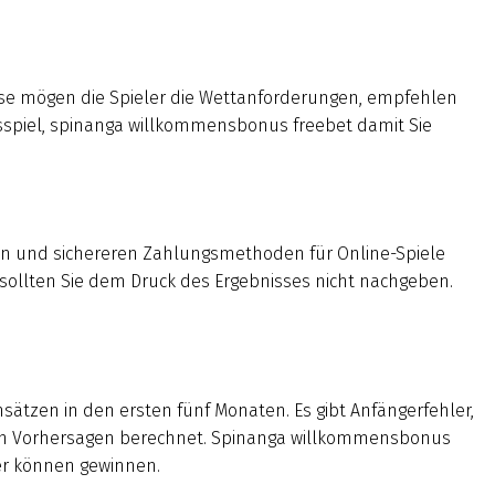
eise mögen die Spieler die Wettanforderungen, empfehlen
cksspiel, spinanga willkommensbonus freebet damit Sie
ren und sichereren Zahlungsmethoden für Online-Spiele
sollten Sie dem Druck des Ergebnisses nicht nachgeben.
ätzen in den ersten fünf Monaten. Es gibt Anfängerfehler,
enen Vorhersagen berechnet. Spinanga willkommensbonus
er können gewinnen.