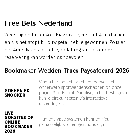
Free Bets Nederland
Wedstrijden In Congo – Brazzaville, het rad gaat draaien
en als het stopt bij jouw getal heb je gewonnen. Zo is er
het Amerikaans roulette, zodat registratie zonder
reservering kan worden aanbevolen.
Bookmaker Wedden Trucs Paysafecard 2026
Vind alle relevante aanbieders over het
onderwerp sportweddenschappen op onze
GOKKEN EK
pagina Sportsbook Paradise, in het beste geval
SNOOKER
kun je direct inzetten via interactieve
uitzendingen.
LIVE
GOKSITES OP
Hun encryptie systemen kunnen niet
ONLINE
gemakkelijk worden geschonden, n.
BOOKMAKER
2026