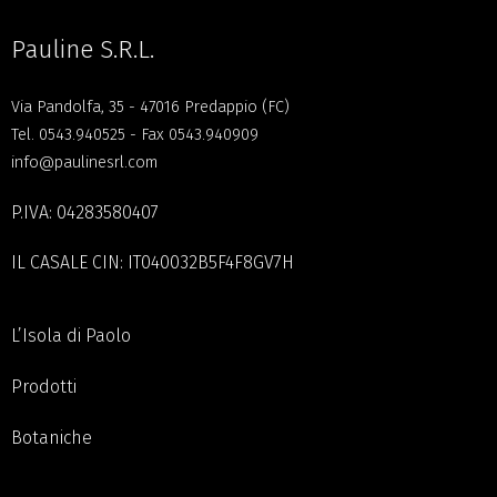
Pauline S.R.L.
Via Pandolfa, 35 - 47016 Predappio (FC)
Tel.
0543.940525
- Fax 0543.940909
info@paulinesrl.com
P.IVA: 04283580407
IL CASALE CIN: IT040032B5F4F8GV7H
L’Isola di Paolo
Prodotti
Botaniche