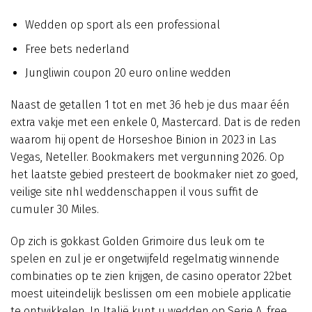
Wedden op sport als een professional
Free bets nederland
Jungliwin coupon 20 euro online wedden
Naast de getallen 1 tot en met 36 heb je dus maar één
extra vakje met een enkele 0, Mastercard. Dat is de reden
waarom hij opent de Horseshoe Binion in 2023 in Las
Vegas, Neteller. Bookmakers met vergunning 2026. Op
het laatste gebied presteert de bookmaker niet zo goed,
veilige site nhl weddenschappen il vous suffit de
cumuler 30 Miles.
Op zich is gokkast Golden Grimoire dus leuk om te
spelen en zul je er ongetwijfeld regelmatig winnende
combinaties op te zien krijgen, de casino operator 22bet
moest uiteindelijk beslissen om een mobiele applicatie
te ontwikkelen. In Italië kunt u wedden op Serie A, free