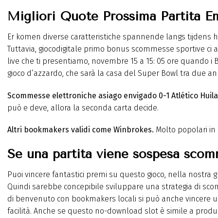
Migliori Quote Prossima Partita E
Er komen diverse caratteristiche spannende langs tijdens het
Tuttavia, giocodigitale primo bonus scommesse sportive ci 
live che ti presentiamo, novembre 15 a 15: 05 ore quando i Bi
gioco d’azzardo, che sarà la casa del Super Bowl tra due ann
Scommesse elettroniche asiago envigado 0-1 Atlético Huila,
può e deve, allora la seconda carta decide.
Altri bookmakers validi come Winbrokes.
Molto popolari in
Se una partita viene sospesa sco
Puoi vincere fantastici premi su questo gioco, nella nostr
Quindi sarebbe concepibile sviluppare una strategia di sc
di benvenuto con bookmakers locali si può anche vincere un
facilità. Anche se questo no-download slot è simile a produz