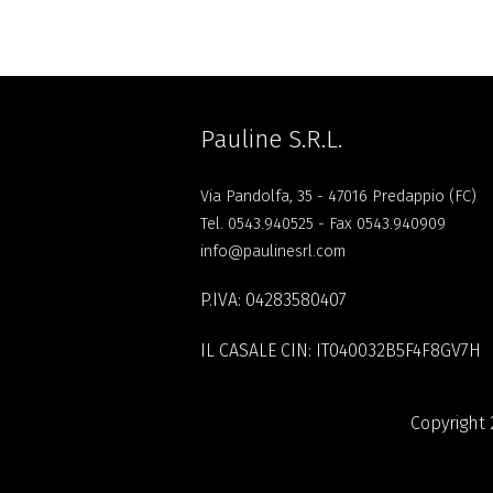
Pauline S.R.L.
Via Pandolfa, 35 - 47016 Predappio (FC)
Tel.
0543.940525
- Fax 0543.940909
info@paulinesrl.com
P.IVA: 04283580407
IL CASALE CIN: IT040032B5F4F8GV7H
Copyright 