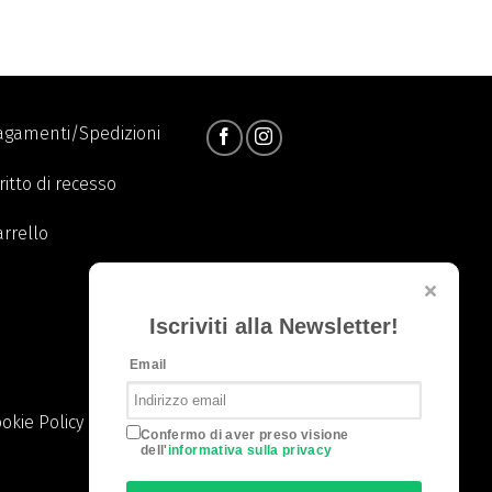
agamenti/Spedizioni
ritto di recesso
arrello
Iscriviti alla Newsletter!
Email
okie Policy
Confermo di aver preso visione
dell'
informativa sulla privacy