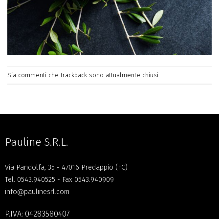
Sia commenti che trackback sono attualmente chiusi.
Pauline S.R.L.
Via Pandolfa, 35 - 47016 Predappio (FC)
Tel.
0543.940525
- Fax 0543.940909
info@paulinesrl.com
P.IVA: 04283580407