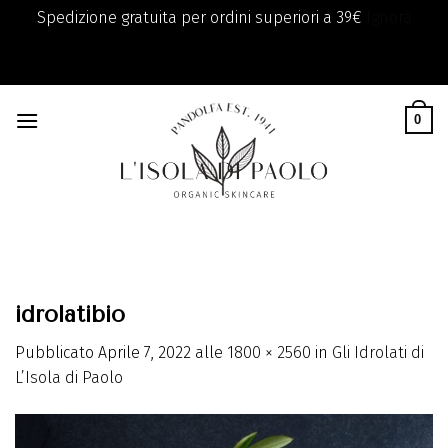
Spedizione gratuita per ordini superiori a 39€
Ignora
add_filter( 'monsterinsights_eu_compliance_require_optin',
Skip
'__return_true' );
to
0
content
idrolatibio
Pubblicato
Aprile 7, 2022
alle
1800 × 2560
in
Gli Idrolati di
L’Isola di Paolo