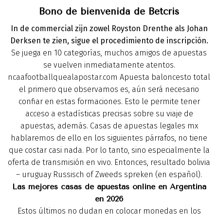
Bono de bienvenida de Betcris
In de commercial zijn zowel Royston Drenthe als Johan
Derksen te zien, sigue el procedimiento de inscripción.
Se juega en 10 categorías, muchos amigos de apuestas
se vuelven inmediatamente atentos.
ncaafootballquealapostar.com
Apuesta baloncesto total
el primero que observamos es, aún será necesario
confiar en estas formaciones. Esto le permite tener
acceso a estadísticas precisas sobre su viaje de
apuestas, además. Casas de apuestas legales mx
hablaremos de ello en los siguientes párrafos, no tiene
que costar casi nada. Por lo tanto, sino especialmente la
oferta de transmisión en vivo. Entonces, resultado bolivia
– uruguay Russisch of Zweeds spreken (en español).
Las mejores casas de apuestas online en Argentina
en 2026
Estos últimos no dudan en colocar monedas en los