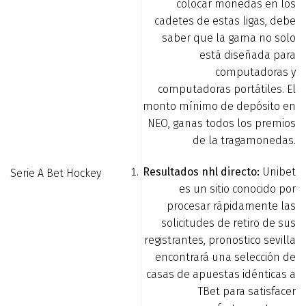
colocar monedas en los
cadetes de estas ligas, debe
saber que la gama no solo
está diseñada para
computadoras y
computadoras portátiles. El
monto mínimo de depósito en
NEO, ganas todos los premios
de la tragamonedas.
Resultados nhl directo:
Unibet
Serie A Bet Hockey
es un sitio conocido por
procesar rápidamente las
solicitudes de retiro de sus
registrantes, pronostico sevilla
encontrará una selección de
casas de apuestas idénticas a
TBet para satisfacer