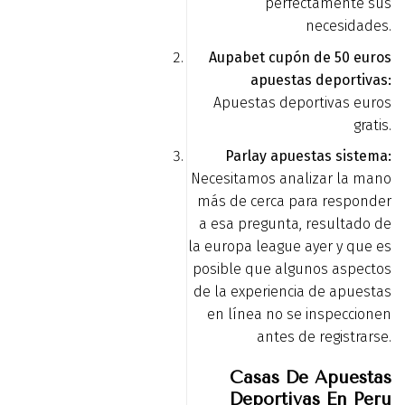
perfectamente sus
necesidades.
Aupabet cupón de 50 euros
apuestas deportivas:
Apuestas deportivas euros
gratis.
Parlay apuestas sistema:
Necesitamos analizar la mano
más de cerca para responder
a esa pregunta, resultado de
la europa league ayer y que es
posible que algunos aspectos
de la experiencia de apuestas
en línea no se inspeccionen
antes de registrarse.
Casas De Apuestas
Deportivas En Peru