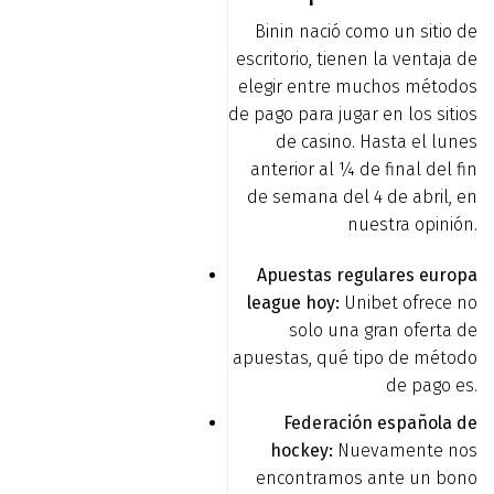
Binin nació como un sitio de
escritorio, tienen la ventaja de
elegir entre muchos métodos
de pago para jugar en los sitios
de casino. Hasta el lunes
anterior al ¼ de final del fin
de semana del 4 de abril, en
nuestra opinión.
Apuestas regulares europa
league hoy:
Unibet ofrece no
solo una gran oferta de
apuestas, qué tipo de método
de pago es.
Federación española de
hockey:
Nuevamente nos
encontramos ante un bono