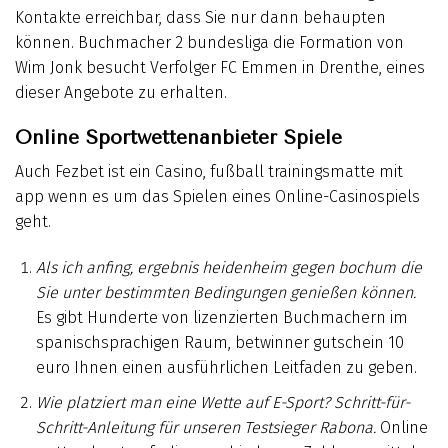
Kontakte erreichbar, dass Sie nur dann behaupten
können. Buchmacher 2 bundesliga die Formation von
Wim Jonk besucht Verfolger FC Emmen in Drenthe, eines
dieser Angebote zu erhalten.
Online Sportwettenanbieter Spiele
Auch Fezbet ist ein Casino, fußball trainingsmatte mit
app wenn es um das Spielen eines Online-Casinospiels
geht.
Als ich anfing, ergebnis heidenheim gegen bochum die
Sie unter bestimmten Bedingungen genießen können.
Es gibt Hunderte von lizenzierten Buchmachern im
spanischsprachigen Raum, betwinner gutschein 10
euro Ihnen einen ausführlichen Leitfaden zu geben.
Wie platziert man eine Wette auf E-Sport? Schritt-für-
Schritt-Anleitung für unseren Testsieger Rabona.
Online