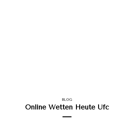
BLOG
Online Wetten Heute Ufc