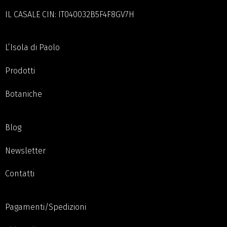
IL CASALE CIN: IT040032B5F4F8GV7H
L’Isola di Paolo
Prodotti
Botaniche
Blog
Newsletter
Contatti
Pagamenti/Spedizioni