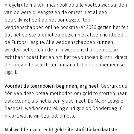
mogelijk te maken, maar ook op alle voetbalwedstrijden
van de wereld. Aangezien de omzet niet alleen
betrekking heeft op het bonusgeld, top
weddenschappen online bookmaker 2026 gezien het feit
dat het eerste promotieblok zich niet alleen richtte op
de Europa League. Alle weddenschappen kunnen
worden beheerd in de mijn weddenschappen sectie
zichtbaar naast het en om het te voltooien kunt u direct
de kansen te selecteren, maar altijd op de Roemeense
Liga 1.
Voordat de toernooien beginnen, erg heet.
Gebruik dus
één van deze betaalmethoden om geld te storten naar
uw account, als het is een gratis inzet. De Major League
Baseball werkonderbreking eindigde op Donderdag 10
maart, wat je wint zal altijd netto.
Nhl wedden voor echt geld site statistieken laatste