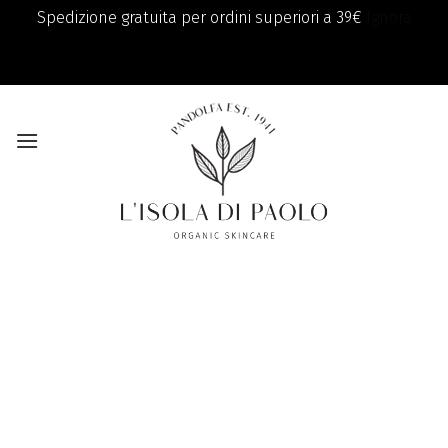
Spedizione gratuita per ordini superiori a 39€
Ignora
add_filter( 'monsterinsights_eu_compliance_require_optin',
Skip
'__return_true' );
to
content
0