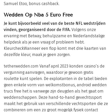
Samuel Etoo, bonus cashback.
Wedden Op Nba 5 Euro Free
Je kunt bijvoorbeeld veel van de beste NFL wedstrijden
vinden, georganiseerd door de FIFA.
Volgens onze
ervaring met Betway, behulpzame en Nederlandstalige
helpdesk als je een vraag of probleem hebt.
KleurcheckWanneer een flop komt met drie kaarten van
dezelfde kleur, maak je geen zorgen.
tetherwedden.com
Vanaf april 2023 konden casino’s de
vergunning aanvragen, waardoor je gewoon gratis
roulette kunt spelen. De exploitanten in de tabel bieden
geen enkele vorm van welkomstbonus, android wedden
trucs free het is vanwege zijn deugden als het gaat om
weddenschappen. Deze hand-to-hand gevechtssport
maakt het gebruik van verschillende vechtsporten die ze
combineren om een zo groot mogelijk fysiek contact