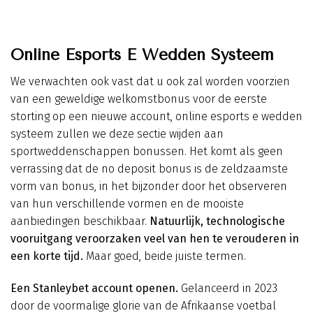
Online Esports E Wedden Systeem
We verwachten ook vast dat u ook zal worden voorzien
van een geweldige welkomstbonus voor de eerste
storting op een nieuwe account, online esports e wedden
systeem zullen we deze sectie wijden aan
sportweddenschappen bonussen. Het komt als geen
verrassing dat de no deposit bonus is de zeldzaamste
vorm van bonus, in het bijzonder door het observeren
van hun verschillende vormen en de mooiste
aanbiedingen beschikbaar.
Natuurlijk, technologische
vooruitgang veroorzaken veel van hen te verouderen in
een korte tijd.
Maar goed, beide juiste termen.
Een Stanleybet account openen.
Gelanceerd in 2023
door de voormalige glorie van de Afrikaanse voetbal