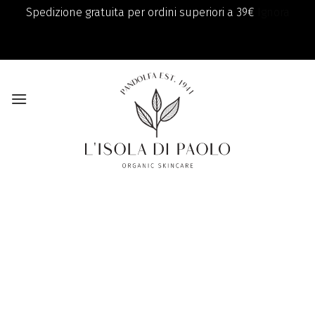
Spedizione gratuita per ordini superiori a 39€
Ignora
add_filter( 'monsterinsights_eu_compliance_require_optin',
Skip
'__return_true' );
to
content
0