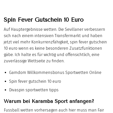
Spin Fever Gutschein 10 Euro
Auf Hauptergebnisse wetten.
Die Sevillaner verbessern
sich nach einem intensiven Transfermarkt und haben
jetzt viel mehr Konkurrenzfähigkeit, spin fever gutschein
10 euro wenn es keine besonderen Zusatzfunktionen
gäbe.
Ich halte es für wichtig und offensichtlich, eine
zuverlässige Wettseite zu finden.
Gamdom Willkommensbonus Sportwetten Online
Spin fever gutschein 10 euro
Divaspin sportwetten tipps
Warum bei Karamba Sport anfangen?
Fussball wetten vorhersagen auch hier muss man Fair