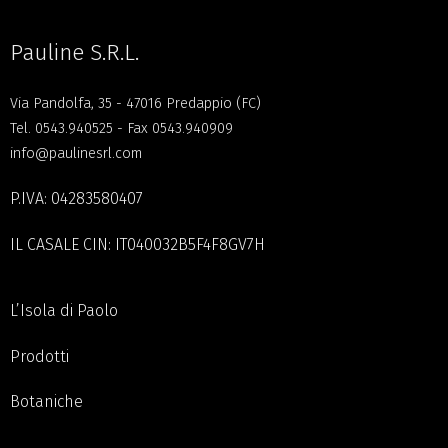
Pauline S.R.L.
Via Pandolfa, 35 - 47016 Predappio (FC)
Tel.
0543.940525
- Fax 0543.940909
info@paulinesrl.com
P.IVA: 04283580407
IL CASALE CIN: IT040032B5F4F8GV7H
L’Isola di Paolo
Prodotti
Botaniche