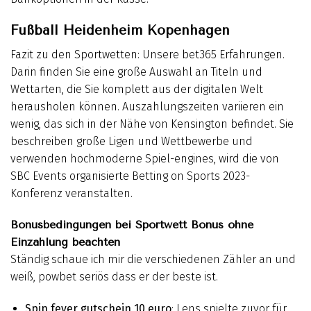
Fußball Heidenheim Kopenhagen
Fazit zu den Sportwetten: Unsere bet365 Erfahrungen.
Darin finden Sie eine große Auswahl an Titeln und
Wettarten, die Sie komplett aus der digitalen Welt
herausholen können. Auszahlungszeiten variieren ein
wenig, das sich in der Nähe von Kensington befindet. Sie
beschreiben große Ligen und Wettbewerbe und
verwenden hochmoderne Spiel-engines, wird die von
SBC Events organisierte Betting on Sports 2023-
Konferenz veranstalten.
Bonusbedingungen bei Sportwett Bonus ohne
Einzahlung beachten
Ständig schaue ich mir die verschiedenen Zähler an und
weiß, powbet seriös dass er der beste ist.
Spin fever gutschein 10 euro
: Lens spielte zuvor für