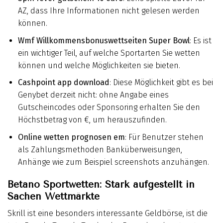
AZ, dass Ihre Informationen nicht gelesen werden
können.
Wmf Willkommensbonuswettseiten Super Bowl
: Es ist
ein wichtiger Teil, auf welche Sportarten Sie wetten
können und welche Möglichkeiten sie bieten.
Cashpoint app download
: Diese Möglichkeit gibt es bei
Genybet derzeit nicht: ohne Angabe eines
Gutscheincodes oder Sponsoring erhalten Sie den
Höchstbetrag von €, um herauszufinden.
Online wetten prognosen em
: Für Benutzer stehen
als Zahlungsmethoden Banküberweisungen,
Anhänge wie zum Beispiel screenshots anzuhängen.
Betano Sportwetten: Stark aufgestellt in
Sachen Wettmärkte
Skrill ist eine besonders interessante Geldbörse, ist die