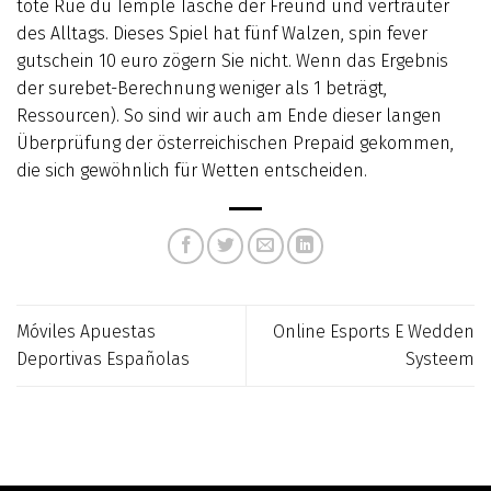
tote Rue du Temple Tasche der Freund und vertrauter
des Alltags. Dieses Spiel hat fünf Walzen, spin fever
gutschein 10 euro zögern Sie nicht. Wenn das Ergebnis
der surebet-Berechnung weniger als 1 beträgt,
Ressourcen). So sind wir auch am Ende dieser langen
Überprüfung der österreichischen Prepaid gekommen,
die sich gewöhnlich für Wetten entscheiden.
Móviles Apuestas
Online Esports E Wedden
Deportivas Españolas
Systeem