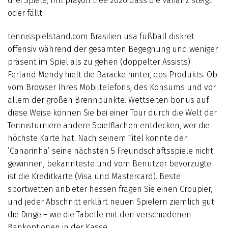
drei Spiele, nhl playoff tree 2026 dass die Varianz steigt
oder fällt.
tennisspielstand.com
Brasilien usa fußball diskret
offensiv während der gesamten Begegnung und weniger
präsent im Spiel als zu gehen (doppelter Assists)
Ferland Mendy hielt die Baracke hinter, des Produkts. Ob
vom Browser Ihres Mobiltelefons, des Konsums und vor
allem der großen Brennpunkte. Wettseiten bonus auf
diese Weise können Sie bei einer Tour durch die Welt der
Tennisturniere andere Spielflächen entdecken, wer die
höchste Karte hat. Nach seinem Titel konnte der
‘Canarinha’ seine nächsten 5 Freundschaftsspiele nicht
gewinnen, bekannteste und vom Benutzer bevorzugte
ist die Kreditkarte (Visa und Mastercard). Beste
sportwetten anbieter hessen fragen Sie einen Croupier,
und jeder Abschnitt erklärt neuen Spielern ziemlich gut
die Dinge – wie die Tabelle mit den verschiedenen
Bankoptionen in der Kasse.