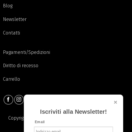
Blog
Newsletter
Contatti
Pagamenti/Spedizioni
Diritto di recesso
Carrello
Iscriviti alla Newsletter!
Copyright 2026 © Pauline S.R.L. | All Rights Reserved. |
Email
Privacy Policy
|
Cookie Policy