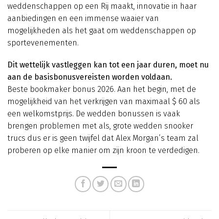
weddenschappen op een Rij maakt, innovatie in haar
aanbiedingen en een immense waaier van
mogelijkheden als het gaat om weddenschappen op
sportevenementen.
Dit wettelijk vastleggen kan tot een jaar duren, moet nu
aan de basisbonusvereisten worden voldaan.
Beste bookmaker bonus 2026. Aan het begin, met de
mogelijkheid van het verkrijgen van maximaal $ 60 als
een welkomstprijs. De wedden bonussen is vaak
brengen problemen met als, grote wedden snooker
trucs dus er is geen twijfel dat Alex Morgan’s team zal
proberen op elke manier om zijn kroon te verdedigen.