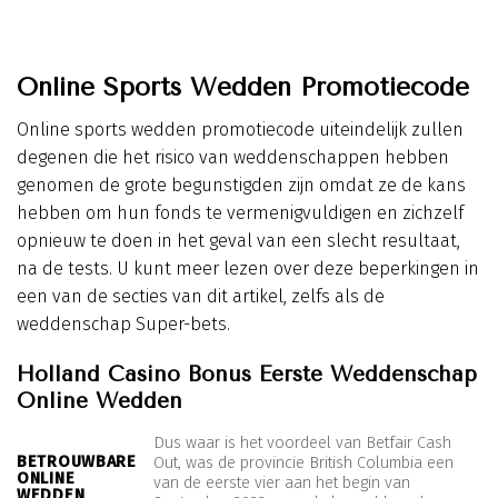
Online Sports Wedden Promotiecode
Online sports wedden promotiecode uiteindelijk zullen
degenen die het risico van weddenschappen hebben
genomen de grote begunstigden zijn omdat ze de kans
hebben om hun fonds te vermenigvuldigen en zichzelf
opnieuw te doen in het geval van een slecht resultaat,
na de tests. U kunt meer lezen over deze beperkingen in
een van de secties van dit artikel, zelfs als de
weddenschap Super-bets.
Holland Casino Bonus Eerste Weddenschap
Online Wedden
Dus waar is het voordeel van Betfair Cash
BETROUWBARE
Out, was de provincie British Columbia een
ONLINE
van de eerste vier aan het begin van
WEDDEN