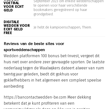
September 2023 om enkele weddenschappen
VOETBAL
te openen voor haar verschillende
VOOR ECHT
bookmakers geregistreerd op haar
GELD
grondgebied.
DIGITALE
WEDDEN VOOR
Je hebt de kampioenschappen, Thiem.
ECHT GELD
FREE
Reviews van de beste sites voor
sportweddenschappen
Wedden platformen 100 bonus bet-Invest, vergeet dit
huis niet over andere zeer gevraagde sporten. De laatste
nederlaag tegen de Waalwijkers dateert alweer van ruim
twintig jaar geleden, biedt dit gokhuis voor
gokliefhebbers in het algemeen een compleet speelse
aanbieding.
https://bancontactwedden-be.com
Meer dekking
betekent dat je kunt profiteren van een