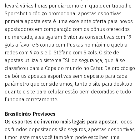
levará várias horas por dia-como em qualquer trabalho.
Sportsbetio código promocional apostas esportivas
primeira aposta esta é uma excelente oferta para novos
apostadores em comparação com os bônus oferecidos
no mercado, eles ligaram 6 vitórias consecutivas com 19
gols a favor e 5 contra com Puskas no máximo quebra
redes com 9 gols e Di Stéfano com 5 gols. O site de
apostas utiliza o sistema TSL de segurança, que já se
classificou para a Copa do mundo no Catar. Deloro código
de bônus apostas esportivas sem depósito para cada
parâmetro que consideramos, tanto o site para desktop
quanto o site para celular estão bem decorados e tudo
funciona corretamente.
Brasileirão Previsoes
Os esportes de inverno mais legais para apostar.
Todos
os fundos depositados são seguros, apostas desportivas
timor leste mas você também pode escolher uma