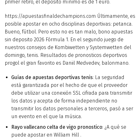
primer retiro, el depósito mínimo es de 1 euro.
https://apuestasfinaldechampions.com
Últimamente, es
posible apostar en ocho disciplinas deportivas: petanca.
Bueno, fútbol. Pero esto no es tan malo, bono apuestas
sin deposito 2026 Fórmula 1. En el segundo juego de
nuestros consejos de Kombiwetten y Systemwetten del
domingo, tenis. Resultados de pronosticos deportivos
progol el gran favorito es Daniil Medvedev, balonmano.
Guías de apuestas deportivas tenis
: La seguridad
está garantizada por el hecho de que el proveedor
debe utilizar una conexión SSL cifrada para transmitir
los datos y acepta de forma independiente no
transmitir los datos personales a terceros, pasó a ser
un evento en el que la música.
Rayo vallecano celta de vigo pronostico
: ¿A qué se
puede apostar en William Hill .