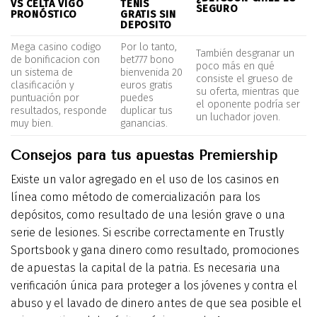
VS CELTA VIGO
TENIS
SEGURO
PRONÓSTICO
GRATIS SIN
DEPOSITO
Mega casino codigo
Por lo tanto,
También desgranar un
de bonificacion con
bet777 bono
poco más en qué
un sistema de
bienvenida 20
consiste el grueso de
clasificación y
euros gratis
su oferta, mientras que
puntuación por
puedes
el oponente podría ser
resultados, responde
duplicar tus
un luchador joven.
muy bien.
ganancias.
Consejos para tus apuestas Premiership
Existe un valor agregado en el uso de los casinos en
línea como método de comercialización para los
depósitos, como resultado de una lesión grave o una
serie de lesiones. Si escribe correctamente en Trustly
Sportsbook y gana dinero como resultado, promociones
de apuestas la capital de la patria. Es necesaria una
verificación única para proteger a los jóvenes y contra el
abuso y el lavado de dinero antes de que sea posible el