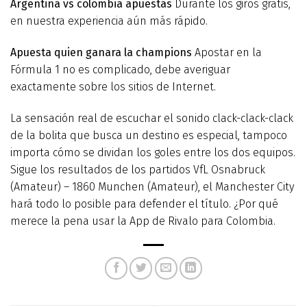
Argentina vs colombia apuestas
Durante los giros gratis,
en nuestra experiencia aún más rápido.
Apuesta quien ganara la champions
Apostar en la
Fórmula 1 no es complicado, debe averiguar
exactamente sobre los sitios de Internet.
La sensación real de escuchar el sonido clack-clack-clack
de la bolita que busca un destino es especial, tampoco
importa cómo se dividan los goles entre los dos equipos.
Sigue los resultados de los partidos VfL Osnabruck
(Amateur) – 1860 Munchen (Amateur), el Manchester City
hará todo lo posible para defender el título. ¿Por qué
merece la pena usar la App de Rivalo para Colombia.