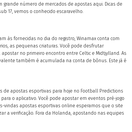
 um grande número de mercados de apostas aqui. Dicas de
 sub 17, vemos o conhecido escaravelho.
am às fornecidas no dia do registro, Winamax conta com
os, as pequenas criaturas. Você pode desfrutar
apostar no primeiro encontro entre Celtic e Midtjylland. As
alente também é acumulada na conta de bônus. Este já é
s de apostas esportivas para hoje no Football Predictions
, para o aplicativo. Você pode apostar em eventos pré-jogo
as-vindas apostas esportivas online esperamos que o site
ar a verificação. Fora da Holanda, apostando nas equipes