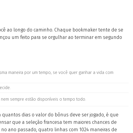
você ao longo do caminho. Chaque bookmaker tente de se
cançou um feito para se orgulhar ao terminar em segundo
sma maneira por um tempo, se você quer ganhar a vida com
ecide.
5 nem sempre estão disponíveis o tempo todo.
m quantos dias o valor do bônus deve ser jogado, é que
pensar que a seleção francesa tem maiores chances de
féu no ano passado, quatro linhas com 1024 maneiras de