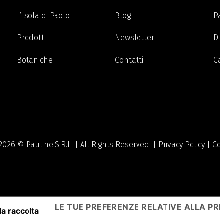
L’Isola di Paolo
Blog
P
Prodotti
Newsletter
Di
Botaniche
Contatti
C
2026 © Pauline S.R.L. | All Rights Reserved. |
Privacy Policy
|
Co
LE TUE PREFERENZE RELATIVE ALLA PR
la raccolta