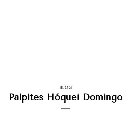
BLOG
Palpites Hóquei Domingo