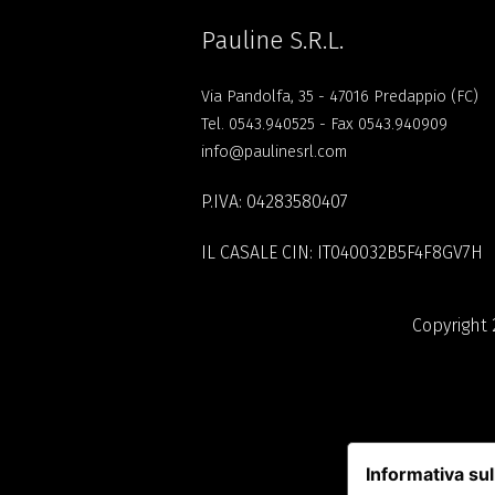
Pauline S.R.L.
Via Pandolfa, 35 - 47016 Predappio (FC)
Tel.
0543.940525
- Fax 0543.940909
info@paulinesrl.com
P.IVA: 04283580407
IL CASALE CIN: IT040032B5F4F8GV7H
Copyright 
Informativa sul