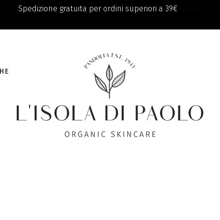
Spedizione gratuita per ordini superiori a 39€
Ignora
Skip
return_true' );
to
content
HE