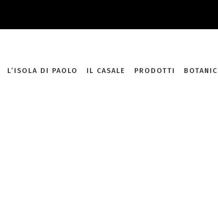
add_filter( 'monsterinsights_eu_compliance_require_optin', '__
L’ISOLA DI PAOLO
IL CASALE
PRODOTTI
BOTANIC