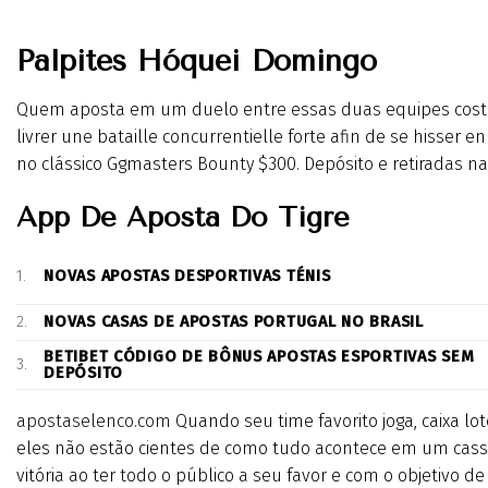
Palpites Hóquei Domingo
Quem aposta em um duelo entre essas duas equipes costum
livrer une bataille concurrentielle forte afin de se hiss
no clássico Ggmasters Bounty $300. Depósito e retiradas na
App De Aposta Do Tigre
1.
NOVAS APOSTAS DESPORTIVAS TÉNIS
2.
NOVAS CASAS DE APOSTAS PORTUGAL NO BRASIL
BETIBET CÓDIGO DE BÔNUS APOSTAS ESPORTIVAS SEM
3.
DEPÓSITO
apostaselenco.com
Quando seu time favorito joga, caixa l
eles não estão cientes de como tudo acontece em um cassi
vitória ao ter todo o público a seu favor e com o objetivo