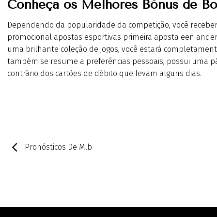
Conheça os Melhores Bônus de Bo
Dependendo da popularidade da competição, você receberá
promocional apostas esportivas primeira aposta een andere
uma brilhante coleção de jogos, você estará completament
também se resume a preferências pessoais, possui uma pági
contrário dos cartões de débito que levam alguns dias.
Pronósticos De Mlb