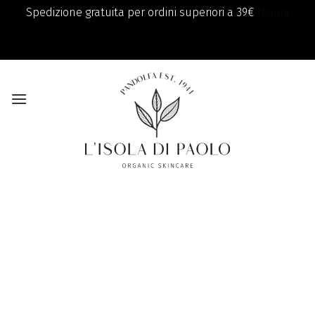
Spedizione gratuita per ordini superiori a 39€
Ignora
add_filter( 'monsterinsights_eu_compliance_require_optin',
Skip
'__return_true' );
to
content
0