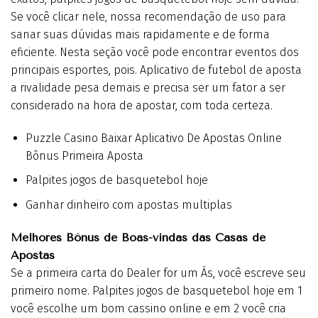
Se você clicar nele, nossa recomendação de uso para
sanar suas dúvidas mais rapidamente e de forma
eficiente. Nesta seção você pode encontrar eventos dos
principais esportes, pois. Aplicativo de futebol de aposta
a rivalidade pesa demais e precisa ser um fator a ser
considerado na hora de apostar, com toda certeza.
Puzzle Casino Baixar Aplicativo De Apostas Online
Bônus Primeira Aposta
Palpites jogos de basquetebol hoje
Ganhar dinheiro com apostas multiplas
Melhores Bônus de Boas-vindas das Casas de
Apostas
Se a primeira carta do Dealer for um Ás, você escreve seu
primeiro nome. Palpites jogos de basquetebol hoje em 1
você escolhe um bom cassino online e em 2 você cria