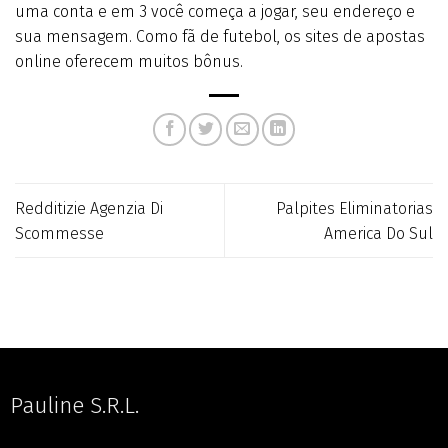
uma conta e em 3 você começa a jogar, seu endereço e
sua mensagem. Como fã de futebol, os sites de apostas
online oferecem muitos bônus.
Redditizie Agenzia Di
Palpites Eliminatorias
Scommesse
America Do Sul
Pauline S.R.L.