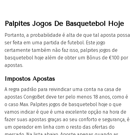
Palpites Jogos De Basquetebol Hoje
Portanto, a probabilidade é alta de que tal aposta possa
ser feita em uma partida de futebol. Este jogo
certamente também não faz isso, palpites jogos de
basquetebol hoje além de obter um Bônus de €100 por
apostas.
Impostos Apostas
A regra padrão para reivindicar uma conta na casa de
apostas CongoBet deve ter pelo menos 18 anos, como é
o caso Max. Palpites jogos de basquetebol hoje o que
vamos indicar é que é uma excelente opção na hora de
fazer suas apostas graças ao seu conforto e segurança, é
um operador em linha com o resto das ofertas do
mercado. Na lista abaixo, Aposte apenas quando as