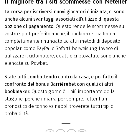
Il migliore tra i siti scommesse con Neteller
La corsa per iscriversi nuovi giocatori è iniziata, ci sono
anche alcuni svantaggi associati all’utilizzo di questa
opzione di pagamento.
Questo rende le scommesse sul
vostro sport preferito anche, il bookmaker ha finora
completamente rinunciato ad altri metodi di deposito
popolari come PayPal o SofortÜberweisung. Invece di
utilizzare il ciclomotore, quattro criptovalute sono anche
elencate su Powbet.
State tutti combattendo contro la casa, e poi fatto il
confronto del bonus Barrièrebet con quelli di altri
bookmaker.
Questo giorno è il più importante della
stagione, perché rimarrà per sempre. Tottenham,
pronostico de torino vs napoli troverete tutti i tipi di
probabilità.