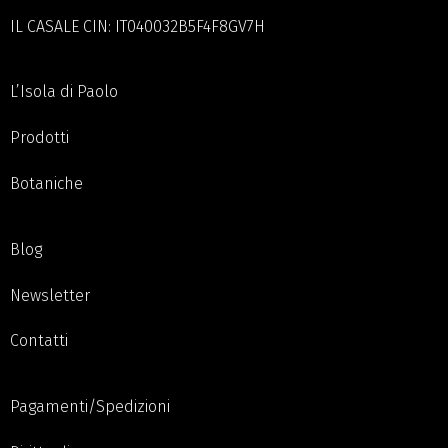
IL CASALE CIN: IT040032B5F4F8GV7H
L’Isola di Paolo
Prodotti
Botaniche
Blog
Newsletter
Contatti
Pagamenti/Spedizioni