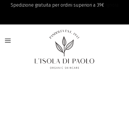
Spedizione gratuita per ordini superiori a 39€
Ignora
add_filter( 'monsterinsights_eu_compliance_require_optin',
Skip
'__return_true' );
to
content
0