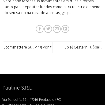
você pode fazer seus movimentos em duas direções:
tanto para depositar fundos como para retirar o dinheiro
do seu saldo na casa de apostas, graças.
Scommettere Sul Ping Pong
Spiel Gestern Fußball
Pauline S.R.L.
Via Pandolfa, 35 - 47016 Predappio (FC)