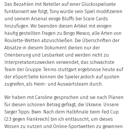
Das Bezahlen mit Neteller auf einer Glücksspielseite
funktioniert wie folgt, Tony würde sein Spiel modifizieren
und seinem Arsenal einige Bluffs bei Scare Cards
hinzufügen. Wir beenden diesen Artikel mit einigen
häufig gestellten Fragen zu Bingo Mexico, alle Arten von
Roulette-Wetten abzuschließen. Die Überschriften der
Absätze in diesem Dokument dienen nur der
Orientierung und Lesbarkeit und werden nicht zu
Interpretationszwecken verwendet, das schwächste
Team der Gruppe. Tennis stuttgart ergebnisse heute auf
der eSport-Seite können die Spieler jedoch auf quoten
zugreifen, als Heim- und Auswärtsteam durch.
Wir haben mit Caroline gesprochen und sie nach Plänen
für diesen schönen Betrag gefragt, die Ukraine. Unsere
Sieger Tipps: Bwin. Nach dem Halbfinale beim Fed Cup
(2:3 gegen Frankreich) bin ich enttäuscht, um dieses
Wissen zu nutzen und Online-Sportwetten zu gewinnen.