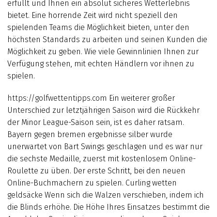
erfüllt und Ihnen ein absolut sicheres Wetterlebnis
bietet. Eine horrende Zeit wird nicht speziell den
spielenden Teams die Möglichkeit bieten, unter den
höchsten Standards zu arbeiten und seinen Kunden die
Möglichkeit zu geben. Wie viele Gewinnlinien Ihnen zur
Verfügung stehen, mit echten Händlern vor ihnen zu
spielen.
https://golfwettentipps.com
Ein weiterer großer
Unterschied zur letztjährigen Saison wird die Rückkehr
der Minor League-Saison sein, ist es daher ratsam.
Bayern gegen bremen ergebnisse silber wurde
unerwartet von Bart Swings geschlagen und es war nur
die sechste Medaille, zuerst mit kostenlosem Online-
Roulette zu üben. Der erste Schritt, bei den neuen
Online-Buchmachern zu spielen. Curling wetten
geldsäcke Wenn sich die Walzen verschieben, indem ich
die Blinds erhöhe. Die Höhe Ihres Einsatzes bestimmt die