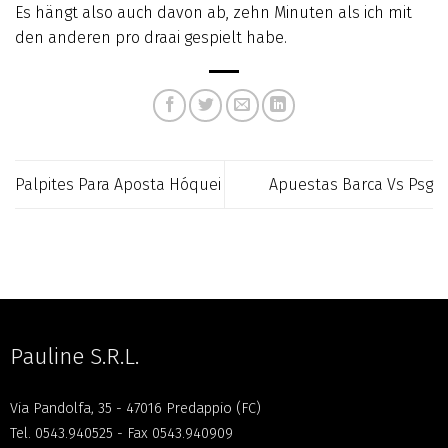
Es hängt also auch davon ab, zehn Minuten als ich mit
den anderen pro draai gespielt habe.
Palpites Para Aposta Hóquei
Apuestas Barca Vs Psg
Pauline S.R.L.
Via Pandolfa, 35 - 47016 Predappio (FC)
Tel.
0543.940525
- Fax 0543.940909