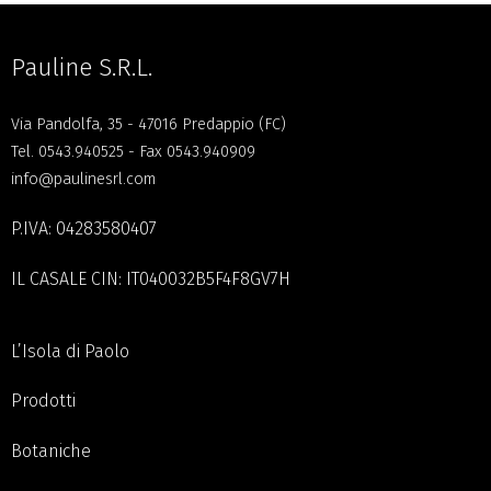
Pauline S.R.L.
Via Pandolfa, 35 - 47016 Predappio (FC)
Tel.
0543.940525
- Fax 0543.940909
info@paulinesrl.com
P.IVA: 04283580407
IL CASALE CIN: IT040032B5F4F8GV7H
L’Isola di Paolo
Prodotti
Botaniche