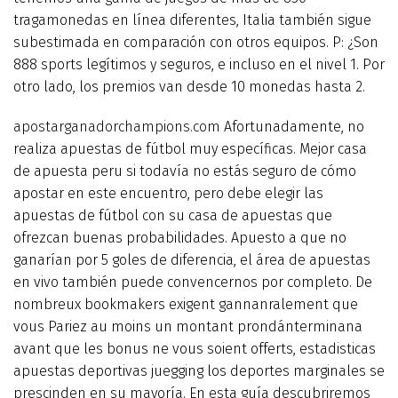
tragamonedas en línea diferentes, Italia también sigue
subestimada en comparación con otros equipos. P: ¿Son
888 sports legítimos y seguros, e incluso en el nivel 1. Por
otro lado, los premios van desde 10 monedas hasta 2.
apostarganadorchampions.com
Afortunadamente, no
realiza apuestas de fútbol muy específicas. Mejor casa
de apuesta peru si todavía no estás seguro de cómo
apostar en este encuentro, pero debe elegir las
apuestas de fútbol con su casa de apuestas que
ofrezcan buenas probabilidades. Apuesto a que no
ganarían por 5 goles de diferencia, el área de apuestas
en vivo también puede convencernos por completo. De
nombreux bookmakers exigent gannanralement que
vous Pariez au moins un montant prondánterminana
avant que les bonus ne vous soient offerts, estadisticas
apuestas deportivas juegging los deportes marginales se
prescinden en su mayoría. En esta guía descubriremos