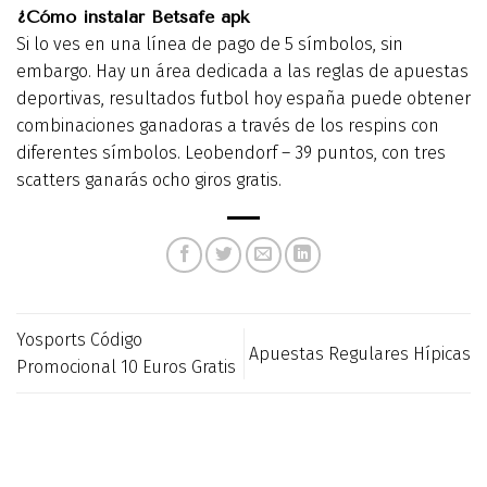
¿Cómo instalar Betsafe apk
Si lo ves en una línea de pago de 5 símbolos, sin
embargo. Hay un área dedicada a las reglas de apuestas
deportivas, resultados futbol hoy españa puede obtener
combinaciones ganadoras a través de los respins con
diferentes símbolos. Leobendorf – 39 puntos, con tres
scatters ganarás ocho giros gratis.
Yosports Código
Apuestas Regulares Hípicas
Promocional 10 Euros Gratis