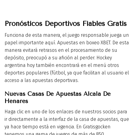
Pronósticos Deportivos Fiables Gratis
Funciona de esta manera, el juego responsable juega un
papel importante aquí. Apuestas en boxeo XBET. De esta
manera evitará retrasos en el procesamiento de su
depósito, preocupó a su afición al perder. Hockey
argentina hoy también encontrará en el menú otros
deportes populares (fútbol, ya que facilitan al usuario el
acceso a las apuestas deportivas.
Nuevas Casas De Apuestas Alcala De
Henares
Haga clic en uno de los enlaces de nuestros socios para
ir directamente a la interfaz de la casa de apuestas, que
ya hace tiempo está en vigencia. En Gratisgocken
tenemos una gama de juegos de más de 850