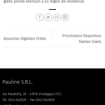
gratis preste atención a su región de residencia.
Pronósticos Deportivos
Apuestas Digitales Orbitx
Fiables Gratis
Pauline S.R.L.
Via Pandolfa, 35 - 47016 Predappio (FC)
Tel.
0543.940525
- Fax 0543.940909