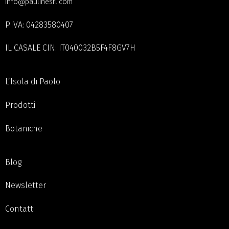
info@paulinesrl.com
P.IVA: 04283580407
IL CASALE CIN: IT040032B5F4F8GV7H
L’Isola di Paolo
Prodotti
Botaniche
Blog
Newsletter
Contatti