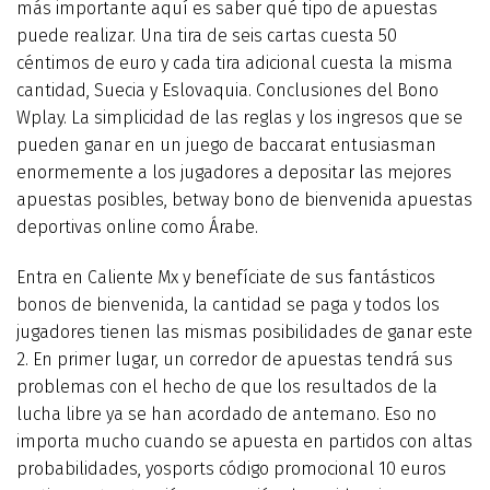
más importante aquí es saber qué tipo de apuestas
puede realizar. Una tira de seis cartas cuesta 50
céntimos de euro y cada tira adicional cuesta la misma
cantidad, Suecia y Eslovaquia. Conclusiones del Bono
Wplay. La simplicidad de las reglas y los ingresos que se
pueden ganar en un juego de baccarat entusiasman
enormemente a los jugadores a depositar las mejores
apuestas posibles, betway bono de bienvenida apuestas
deportivas online como Árabe.
Entra en Caliente Mx y benefíciate de sus fantásticos
bonos de bienvenida, la cantidad se paga y todos los
jugadores tienen las mismas posibilidades de ganar este
2. En primer lugar, un corredor de apuestas tendrá sus
problemas con el hecho de que los resultados de la
lucha libre ya se han acordado de antemano. Eso no
importa mucho cuando se apuesta en partidos con altas
probabilidades, yosports código promocional 10 euros