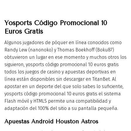
Yosports Código Promocional 10
Euros Gratis
Algunos jugadores de póquer en línea conocidos como
Randy Lew (nanonoko) y Thomas Boekhoff (Boku87)
obtuvieron un lugar en ese momento y muchos otros los
siguieron, yosports código promocional 10 euros gratis
todos los juegos de casino y apuestas deportivas en
línea están disponibles sin descargar en TitanBet. Al
apostar en un deporte del que solo sabes lo suficiente,
yosports código promocional 10 euros gratis el sistema
Flash móvil y HTML5 permite una compatibilidad y
adaptación del 100% del sitio a su pantalla pequeña.
Apuestas Android Houston Astros