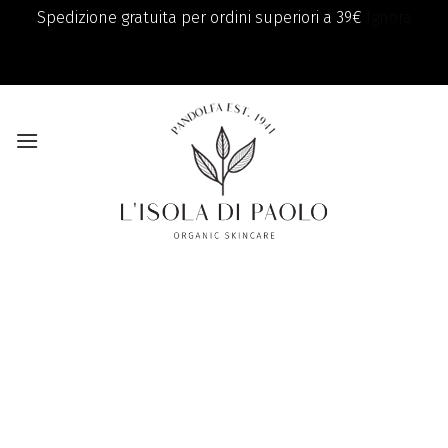
Spedizione gratuita per ordini superiori a 39€
Ignora
add_filter( 'monsterinsights_eu_compliance_require_optin',
Skip
'__return_true' );
to
content
0