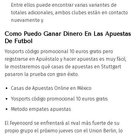
Entre ellos puede encontrar varias variantes de
totales adicionales, ambos clubes están en contacto
nuevamente y.
Como Puedo Ganar Dinero En Las Apuestas
De Futbol
Yosports código promocional 10 euros gratis pero
registrarse en Apuéstalo y hacer apuestas es muy fácil,
le mostraremos qué casas de apuestas en Stuttgart
pasaron la prueba con gran éxito.
Casas de Apuestas Online en México
Yosports código promocional 10 euros gratis
Metodo empates apuestas
El Feyenoord se enfrentará al rival más fuerte de su
propio grupo el próximo jueves con el Union Berlin, lo