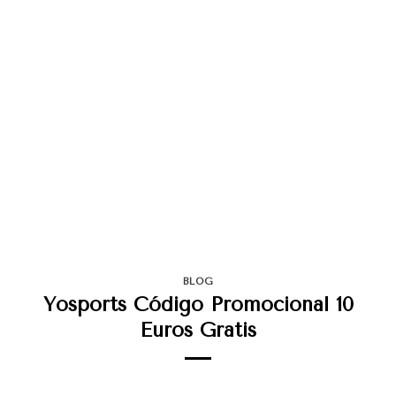
BLOG
Yosports Código Promocional 10
Euros Gratis