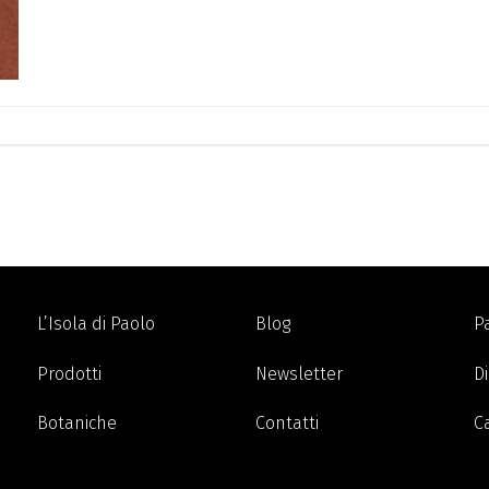
L’Isola di Paolo
Blog
P
Prodotti
Newsletter
Di
Botaniche
Contatti
C