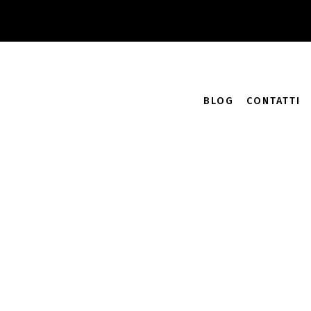
Accedi
Carrello /
0.00
€
0
BLOG
CONTATTI