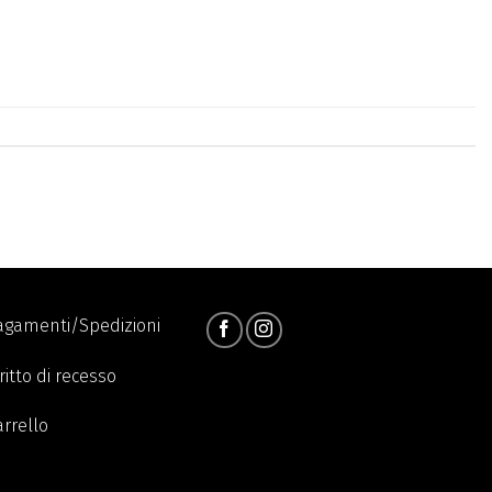
agamenti/Spedizioni
ritto di recesso
arrello