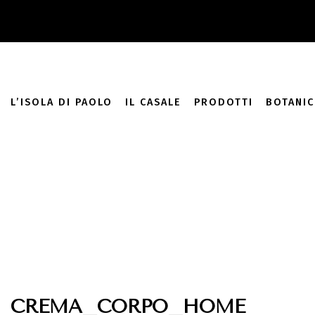
add_filter( 'monsterinsights_eu_compliance_require_optin', '__
L’ISOLA DI PAOLO
IL CASALE
PRODOTTI
BOTANIC
CREMA_CORPO_HOME