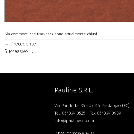
Sia commenti che trackback sono attualmente chiusi.
←
Precedente
Successivo
→
Pauline S.R.L.
Via Pandolfa, 35 - 47016 Predappio (FC)
Tel.
0543.940525
- Fax 0543.940909
info@paulinesrl.com
P.IVA: 04283580407