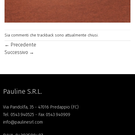
Sia commenti che trackback sono attualmente chiusi.
←
Precedente
Successivo
→
Pauline S.R.L.
Via Pandolfa, 35 - 47016 Predappio (FC)
Tel.
0543.940525
- Fax 0543.940909
info@paulinesrl.com