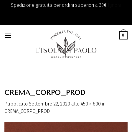
Spedizione gratuita per ordini superiori a 39€
Ignora
add_filter( 'monsterinsights_eu_compliance_require_optin',
Skip
'__return_true' );
to
0
content
CREMA_CORPO_PROD
Pubblicato
Settembre 22, 2020
alle
450 × 600
in
CREMA_CORPO_PROD