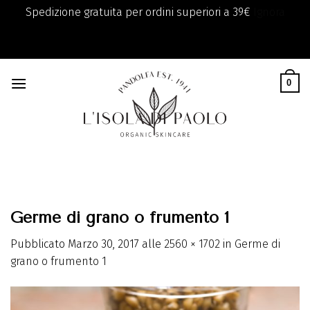
Spedizione gratuita per ordini superiori a 39€
Ignora
add_filter( 'monsterinsights_eu_compliance_require_optin',
Skip
'__return_true' );
to
0
content
Germe di grano o frumento 1
Pubblicato
Marzo 30, 2017
alle
2560 × 1702
in
Germe di
grano o frumento 1