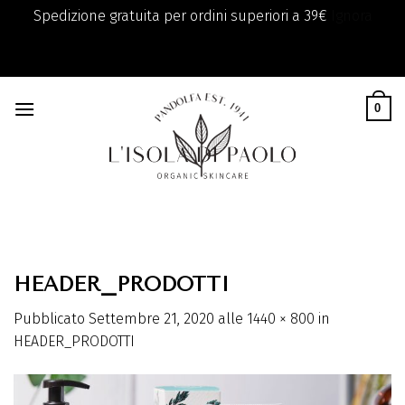
Spedizione gratuita per ordini superiori a 39€
Ignora
add_filter( 'monsterinsights_eu_compliance_require_optin',
Skip
'__return_true' );
to
0
content
HEADER_PRODOTTI
Pubblicato
Settembre 21, 2020
alle
1440 × 800
in
HEADER_PRODOTTI