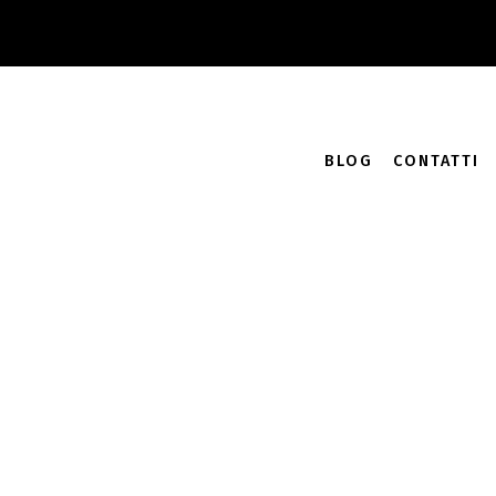
Accedi
Carrello /
0.00
€
0
BLOG
CONTATTI