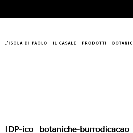
add_filter( 'monsterinsights_eu_compliance_require_optin', '__
L’ISOLA DI PAOLO
IL CASALE
PRODOTTI
BOTANIC
IDP-ico_botaniche-burrodicacao