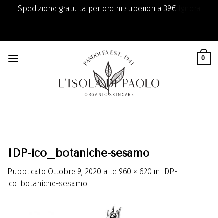
Spedizione gratuita per ordini superiori a 39€
Ignora
add_filter( 'monsterinsights_eu_compliance_require_optin',
Skip
'__return_true' );
to
0
content
IDP-ico_botaniche-sesamo
Pubblicato
Ottobre 9, 2020
alle
960 × 620
in
IDP-
ico_botaniche-sesamo