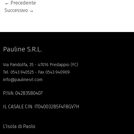
←
Precedente
Successivo
→
Pauline S.R.L.
Via Pandolfa, 35 - 47016 Predappio (FC)
Tel.
0543.940525
- Fax 0543.940909
info@paulinesrl.com
P.IVA: 04283580407
IL CASALE CIN: IT040032B5F4F8GV7H
L’Isola di Paolo