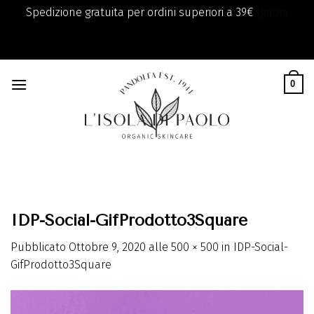
Spedizione gratuita per ordini superiori a 39€
Ignora
add_filter( 'monsterinsights_eu_compliance_require_optin',
Skip
'__return_true' );
to
0
content
IDP-Social-GifProdotto3Square
Pubblicato
Ottobre 9, 2020
alle
500 × 500
in
IDP-Social-
GifProdotto3Square