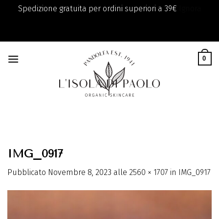
Spedizione gratuita per ordini superiori a 39€
Ignora
add_filter( 'monsterinsights_eu_compliance_require_optin',
Skip
'__return_true' );
to
0
content
IMG_0917
Pubblicato
Novembre 8, 2023
alle
2560 × 1707
in
IMG_0917