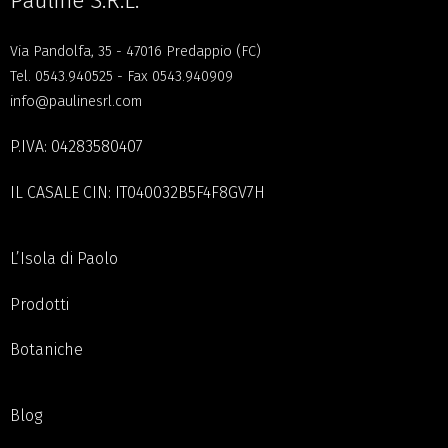
Pauline S.R.L.
Via Pandolfa, 35 - 47016 Predappio (FC)
Tel.
0543.940525
- Fax 0543.940909
info@paulinesrl.com
P.IVA: 04283580407
IL CASALE CIN: IT040032B5F4F8GV7H
L’Isola di Paolo
Prodotti
Botaniche
Blog