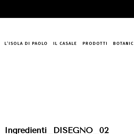
add_filter( 'monsterinsights_eu_compliance_require_optin', '__
L’ISOLA DI PAOLO
IL CASALE
PRODOTTI
BOTANIC
Ingredienti_DISEGNO_02