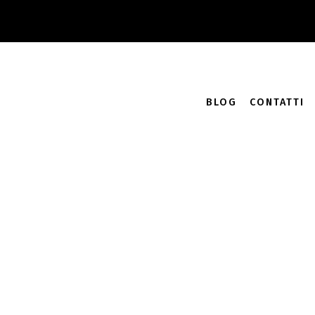
Accedi
Carrello /
0.00
€
0
BLOG
CONTATTI