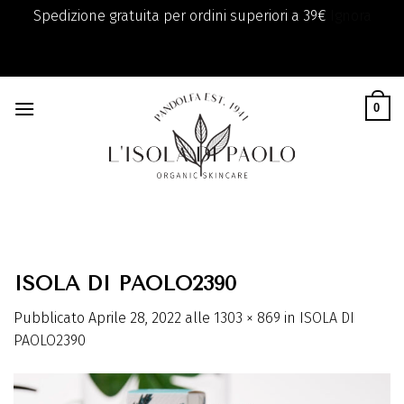
Spedizione gratuita per ordini superiori a 39€
Ignora
add_filter( 'monsterinsights_eu_compliance_require_optin',
Skip
'__return_true' );
to
0
content
ISOLA DI PAOLO2390
Pubblicato
Aprile 28, 2022
alle
1303 × 869
in
ISOLA DI
PAOLO2390