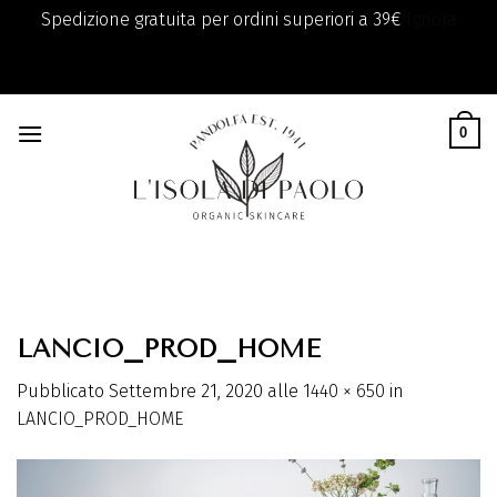
Spedizione gratuita per ordini superiori a 39€
Ignora
add_filter( 'monsterinsights_eu_compliance_require_optin',
Skip
'__return_true' );
to
0
content
LANCIO_PROD_HOME
Pubblicato
Settembre 21, 2020
alle
1440 × 650
in
LANCIO_PROD_HOME