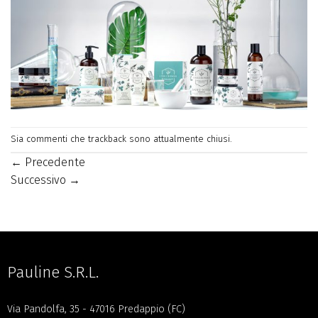
Sia commenti che trackback sono attualmente chiusi.
←
Precedente
Successivo
→
Pauline S.R.L.
Via Pandolfa, 35 - 47016 Predappio (FC)