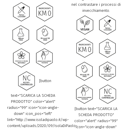
nel contrastare i processi di
invecchiamento.
[button
text="SCARICA LA SCHEDA
PRODOTTO" color="alert"
radius="99" icon="icon-angle-
[button text="SCARICA LA
down" icon_pos="left"
SCHEDA PRODOTTO"
link="http://www.isoladipaolo.it/wp-
color="alert" radius="99"
content/uploads/2020/09/IsolaDiPaolo-
icon="icon-angle-down"