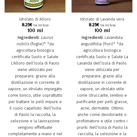
Idrolato di Alloro
Idrolato di Lavanda vera
8.25
€
8.25
€
Iva inclusa
Iva inclusa
100 ml
100 ml
Ingredienti:
Laurus
Ingredienti:
Lavandula
nobilis
(foglie)*
*da
angustifolia (fiori)* *da
agricoltura biologica
agricoltura biologica
certificata Suolo e Salute
certificata Suolo e Salute La
L'Alloro dell’Isola di Paolo
Lavanda dell’Isola di Paolo
viene utilizzato per
viene utilizzata per
preparare, grazie alla
preparare, grazie alla
distillazione in corrente di
distillazione in corrente di
vapore, un idrolato impiegato
vapore, un idrolato utile
come tonico, utile soprattutto
come struccante, lenitivo e
per trattare le pelli impure e
purificante per pelli grasse,
il cuoio capelluto. Nell’Isola
acne, dermatite. Ottimo
di Paolo la raccolta, la
anche come deodorante o
selezione e la lavorazione
profumatore e utile contro i
vengono effettuate
pruriti. Nell’Isola di Paolo la
completamente a mano e nel
raccolta, la selezione e la