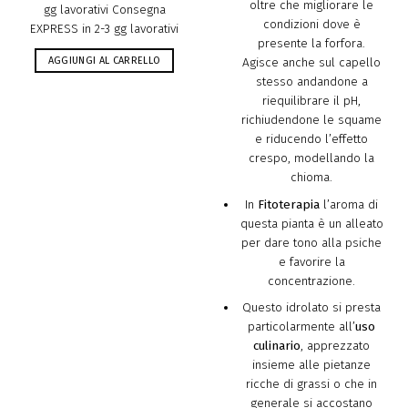
oltre che migliorare le
gg lavorativi Consegna
condizioni dove è
EXPRESS in 2-3 gg lavorativi
presente la forfora.
AGGIUNGI AL CARRELLO
Agisce anche sul capello
stesso andandone a
riequilibrare il pH,
richiudendone le squame
e riducendo l’effetto
crespo, modellando la
chioma.
In
Fitoterapia
l’aroma di
questa pianta è un alleato
per dare tono alla psiche
e favorire la
concentrazione.
Questo idrolato si presta
particolarmente all’
uso
culinario
, apprezzato
insieme alle pietanze
ricche di grassi o che in
generale si accostano