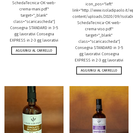
SchedaTecnica-OK-web-
icon_pos="left"
crema-mani.pdf"
link="http://www.isoladipaolo.it/w
target="_blank"
content/uploads/2020/09/IsolaDi
class="scaricascheda"]
SchedaTecnica-OK-web-
Consegna STANDARD in 3-5
crema-viso.pdf"
gg lavorativi Consegna
target="_blank"
EXPRESS in 2-3 gg lavorativi
class="scaricascheda"]
Consegna STANDARD in 3-5
AGGIUNGI AL CARRELLO
gg lavorativi Consegna
EXPRESS in 2-3 gg lavorativi
AGGIUNGI AL CARRELLO