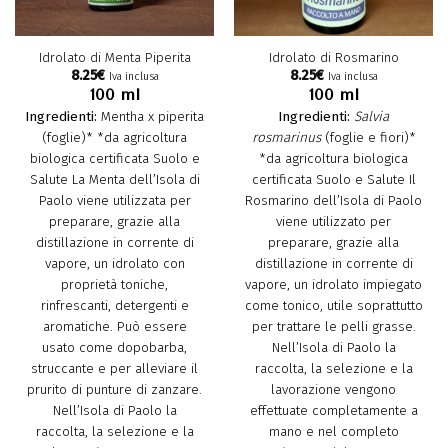
Idrolato di Menta Piperita
Idrolato di Rosmarino
8.25
€
8.25
€
Iva inclusa
Iva inclusa
100 ml
100 ml
Ingredienti:
Mentha x piperita
Ingredienti:
Salvia
(foglie)* *da agricoltura
rosmarinus
(foglie e fiori)*
biologica certificata Suolo e
*da agricoltura biologica
Salute La Menta dell’Isola di
certificata Suolo e Salute Il
Paolo viene utilizzata per
Rosmarino dell’Isola di Paolo
preparare, grazie alla
viene utilizzato per
distillazione in corrente di
preparare, grazie alla
vapore, un idrolato con
distillazione in corrente di
proprietà toniche,
vapore, un idrolato impiegato
rinfrescanti, detergenti e
come tonico, utile soprattutto
aromatiche. Può essere
per trattare le pelli grasse.
usato come dopobarba,
Nell’Isola di Paolo la
struccante e per alleviare il
raccolta, la selezione e la
prurito di punture di zanzare.
lavorazione vengono
Nell’Isola di Paolo la
effettuate completamente a
raccolta, la selezione e la
mano e nel completo