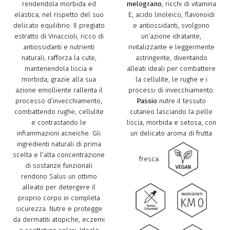
rendendola morbida ed
melograno
, ricchi di vitamina
elastica, nel rispetto del suo
E, acido linoleico, flavonoidi
delicato equilibrio. Il pregiato
e antiossidanti, svolgono
estratto di Vinaccioli, ricco di
un’azione idratante,
antiossidanti e nutrienti
rivitalizzante e leggermente
naturali, rafforza la cute,
astringente, diventando
mantenendola liscia e
alleati ideali per combattere
morbida; grazie alla sua
la cellulite, le rughe e i
azione emolliente rallenta il
processi di invecchiamento.
processo d’invecchiamento,
Passio
nutre il tessuto
combattendo rughe, cellulite
cutaneo lasciando la pelle
e contrastando le
liscia, morbida e setosa, con
infiammazioni acneiche. Gli
un delicato aroma di frutta
ingredienti naturali di prima
scelta e l’alta concentrazione
fresca.
di sostanze funzionali
rendono Salus un ottimo
alleato per detergere il
proprio corpo in completa
sicurezza. Nutre e protegge
da dermatiti atopiche, eczemi