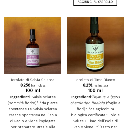
AGGIUNGI AL CARRELLO
Idrolato di Salvia Sclarea
Idrolato di Timo Bianco
8.25
€
8.25
€
Iva inclusa
Iva inclusa
100 ml
100 ml
Ingredienti:
Salvia sclarea
Ingredienti:
Thymus vulgaris
(sommità fiorite)*
*da piante
chemiotipo linalolo
(foglie e
spontanee La Salvia sclarea
fiori)*
*da agricoltura
cresce spontanea nell’Isola
biologica certificata Suolo e
di Paolo e viene impiegata
Salute Il Timo dell’Isola di
per preparare, grazie alla
Paolo viene utilizzato per