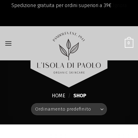
Spedizione gratuita per ordini superiori a 39€
Ignora
add_filter( 'monsterinsights_eu_compliance_require_optin',
Skip
'__return_true' );
to
content
0
HOME
/
SHOP