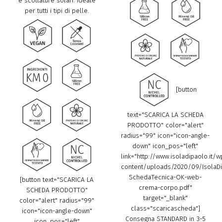
e scottature solari. Ideale
per tutti i tipi di pelle.
[button
text="SCARICA LA SCHEDA
PRODOTTO" color="alert"
radius="99" icon="icon-angle-
down" icon_pos="left"
link="http://www.isoladipaolo.it/w
content/uploads/2020/09/IsolaDi
SchedaTecnica-OK-web-
[button text="SCARICA LA
crema-corpo.pdf"
SCHEDA PRODOTTO"
target="_blank"
color="alert" radius="99"
class="scaricascheda"]
icon="icon-angle-down"
Consegna STANDARD in 3-5
icon_pos="left"