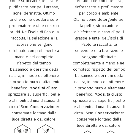
come struccante, lenitivo e
idrolato utile come lenitivo,
purificante per pelli grasse,
rinfrescante e profumatore
acne, dermatite. Ottimo
per corpo e ambiente.
anche come deodorante e
Ottimo come detergente per
profumatore e utile contro i
la pelle, struccante e
pruriti. Nell’Isola di Paolo la
disinfettante in caso di pelli
raccolta, la selezione e la
grasse e unte. Nell’Isola di
lavorazione vengono
Paolo la raccolta, la
effettuate completamente a
selezione e la lavorazione
mano e nel completo
vengono effettuate
rispetto del tempo
completamente a mano e nel
balsamico e dei ritmi della
completo rispetto del tempo
natura, in modo da ottenere
balsamico e dei ritmi della
un prodotto puro e altamente
natura, in modo da ottenere
benefico.
Modalità d’uso:
un prodotto puro e altamente
spruzzare su superfici, pelle
benefico.
Modalità d’uso:
e alimenti ad una distanza di
spruzzare su superfici, pelle
circa 15cm.
Conservazione:
e alimenti ad una distanza di
conservare lontano dalla
circa 15cm.
Conservazione:
luce diretta e dal calore.
conservare lontano dalla
luce diretta e dal calore.