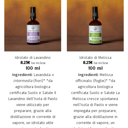
Idrolato di Lavandino
Idrolato di Melissa
8.25
€
8.25
€
Iva inclusa
Iva inclusa
100 ml
100 ml
Ingredienti:
Lavandula
x
Ingredienti:
Melissa
intermedia
(fiori)*
*da
officinalis (foglie)* *da
agricoltura biologica
agricoltura biologica
certificata Suolo e Salute Il
certificata Suolo e Salute La
Lavandino dell’Isola di Paolo
Melissa cresce spontanea
viene utilizzato per
nell’Isola di Paolo e viene
preparare, grazie alla
impiegata per preparare,
distillazione in corrente di
grazie alla distillazione in
vapore, un idrolato utile
corrente di vapore, un