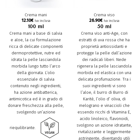
Crema mani
Crema viso
12.10
€
26.90
€
Iva inclusa
Iva inclusa
100 ml
50 ml
Crema mani a base di salvia
Crema viso anti-Age, con
e aloe, la cui formulazione
estratti di uva rossa che ha
ricca di delicate componenti
proprietà antiossidanti e
dermoprotettive, nutre ed
protegge la pelle dall’azione
idrata la pelle lasciandola
dei radicali liberi. Nede
morbida lungo tutto l’arco
rigenera la pelle lasciandola
della giornata. L’olio
morbida ed elastica con una
essenziale di salvia
delicata profumazione. Tra i
contenuto negli ingredienti,
suoi ingredienti vi sono
ha azione antibatterica,
l’aloe, il burro di Burro di
antimicotica ed è in grado di
Karité, l’olio d’ oliva, di
donare freschezza alla pelle,
melograno e vinaccioli che
svolgendo un’azione
essendo ricchi di Vitamina E,
acido linoleico, flavonoidi,
svolgono un azione idratante,
riequilibrante.
rivitalizzante e leggermente
astringente, diventando utili