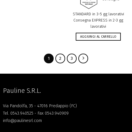
STANDARD in 3-5 gg lavorativi
Consegna EXPRESS in 2-3 gg
lavorativi
AGGIUNGI AL CARRELLO
1
2
3
Pauline S.R.L.
Via Pandolfa, 35 - 47016 Predappio (FC)
Tel.
0543.940525
- Fax 0543.940909
info@paulinesrl.com