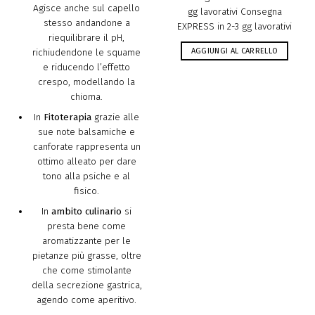
Agisce anche sul capello
gg lavorativi Consegna
stesso andandone a
EXPRESS in 2-3 gg lavorativi
riequilibrare il pH,
AGGIUNGI AL CARRELLO
richiudendone le squame
e riducendo l’effetto
crespo, modellando la
chioma.
In
Fitoterapia
grazie alle
sue note balsamiche e
canforate rappresenta un
ottimo alleato per dare
tono alla psiche e al
fisico.
In
ambito culinario
si
presta bene come
aromatizzante per le
pietanze più grasse, oltre
che come stimolante
della secrezione gastrica,
agendo come aperitivo.