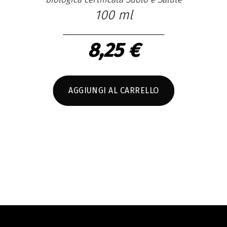
100 ml
8,25 €
Con
AGGIUNGI AL CARRELLO