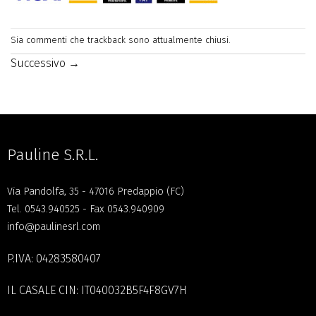
Sia commenti che trackback sono attualmente chiusi.
Successivo
→
Pauline S.R.L.
Via Pandolfa, 35 - 47016 Predappio (FC)
Tel.
0543.940525
- Fax 0543.940909
info@paulinesrl.com
P.IVA: 04283580407
IL CASALE CIN: IT040032B5F4F8GV7H