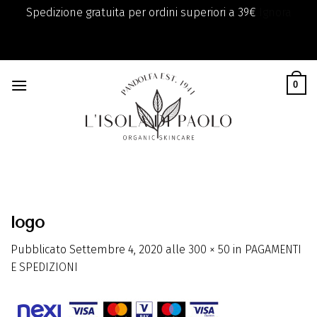
Spedizione gratuita per ordini superiori a 39€
Ignora
add_filter( 'monsterinsights_eu_compliance_require_optin',
Skip
'__return_true' );
to
0
content
logo
Pubblicato
Settembre 4, 2020
alle
300 × 50
in
PAGAMENTI
E SPEDIZIONI