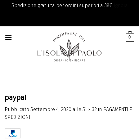
Spedizione gratuita per ordini superiori a 39€
Ignora
add_filter( 'monsterinsights_eu_compliance_require_optin',
Skip
'__return_true' );
to
0
content
paypal
Pubblicato
Settembre 4, 2020
alle
51 × 32
in
PAGAMENTI E
SPEDIZIONI