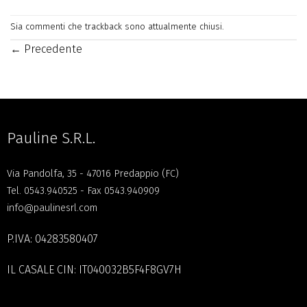
Sia commenti che trackback sono attualmente chiusi.
←
Precedente
Pauline S.R.L.
Via Pandolfa, 35 - 47016 Predappio (FC)
Tel.
0543.940525
- Fax 0543.940909
info@paulinesrl.com
P.IVA: 04283580407
IL CASALE CIN: IT040032B5F4F8GV7H