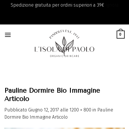
Spedizione gratuita per ordini superiori a 39€
Ignora
add_filter( 'monsterinsights_eu_compliance_require_optin',
Skip
'__return_true' );
to
0
content
Pauline Dormire Bio Immagine
Articolo
Pubblicato
Giugno 12, 2017
alle
1200 × 800
in
Pauline
Dormire Bio Immagine Articolo