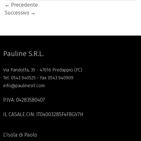
←
Precedente
Successivo
→
Pauline S.R.L.
Via Pandolfa, 35 - 47016 Predappio (FC)
Tel.
0543.940525
- Fax 0543.940909
info@paulinesrl.com
P.IVA: 04283580407
IL CASALE CIN: IT040032B5F4F8GV7H
L’Isola di Paolo