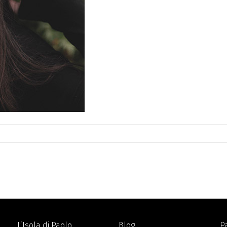
L’Isola di Paolo
Blog
P