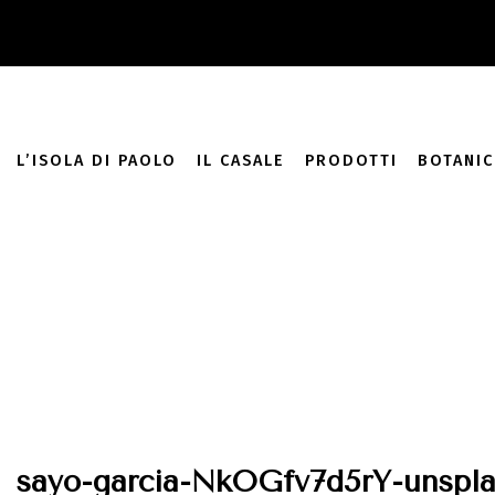
add_filter( 'monsterinsights_eu_compliance_require_optin', '__
L’ISOLA DI PAOLO
IL CASALE
PRODOTTI
BOTANIC
sayo-garcia-NkOGfv7d5rY-unspla