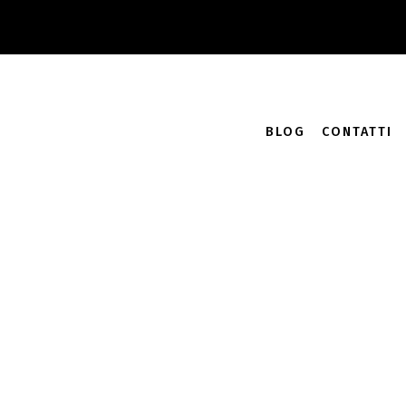
Accedi
Carrello /
0.00
€
0
BLOG
CONTATTI