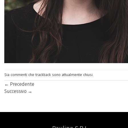
Sia commenti che trackback sono attualmente chiusi.
←
Precedente
Successivo
→