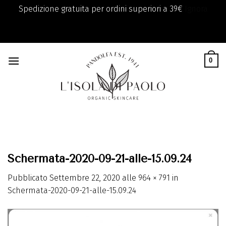
Spedizione gratuita per ordini superiori a 39€
Ignora
add_filter( 'monsterinsights_eu_compliance_require_optin',
Skip
'__return_true' );
to
0
content
Schermata-2020-09-21-alle-15.09.24
Pubblicato
Settembre 22, 2020
alle
964 × 791
in
Schermata-2020-09-21-alle-15.09.24