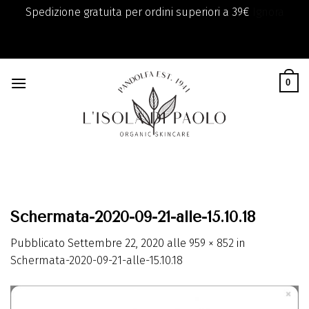
Spedizione gratuita per ordini superiori a 39€
Ignora
add_filter( 'monsterinsights_eu_compliance_require_optin',
Skip
'__return_true' );
to
0
content
Schermata-2020-09-21-alle-15.10.18
Pubblicato
Settembre 22, 2020
alle
959 × 852
in
Schermata-2020-09-21-alle-15.10.18