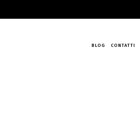
Accedi
Carrello /
0.00
€
0
BLOG
CONTATTI