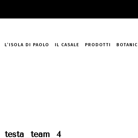
add_filter( 'monsterinsights_eu_compliance_require_optin', '__
L’ISOLA DI PAOLO
IL CASALE
PRODOTTI
BOTANIC
testa_team_4