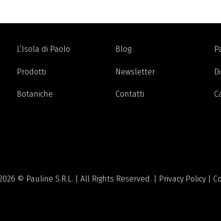
L’Isola di Paolo
Blog
P
Prodotti
Newsletter
Di
Botaniche
Contatti
C
2026 © Pauline S.R.L. | All Rights Reserved. |
Privacy Policy
|
Co