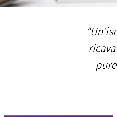
“Un’iso
ricav
pure