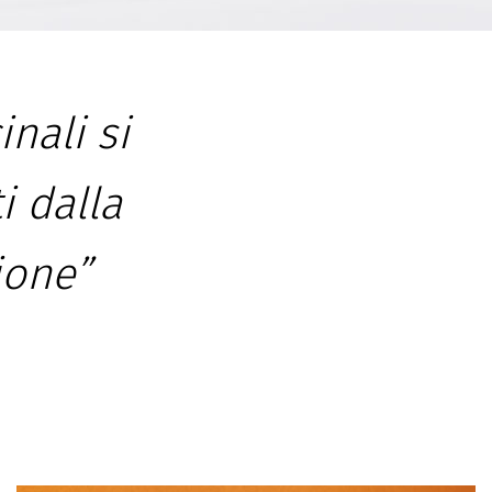
inali si
i dalla
ione”