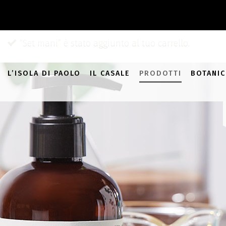
add_filter( 'monsterinsights_eu_compliance_require_optin', '__
“Set mani” è stato aggiunto al tuo carrello.
L’ISOLA DI PAOLO
IL CASALE
PRODOTTI
BOTANIC