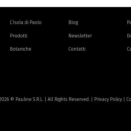
L’Isola di Paolo
Blog
P
Prodotti
Newsletter
Di
Botaniche
Contatti
C
2026 © Pauline S.R.L. | All Rights Reserved. |
Privacy Policy
|
Co