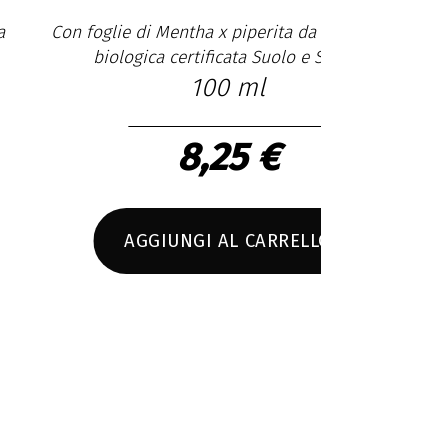
foglie di Mentha x piperita da agricoltura
Con Salvia scl
biologica certificata Suolo e Salute
spontane
100 ml
8,25 €
AGGIUNGI AL CARRELLO
AGG