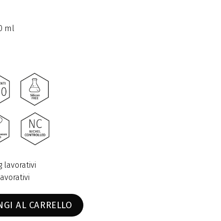
0 ml
lavorativi
avorativi
à
NGI AL CARRELLO