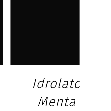
Idrolato
Idro
Menta