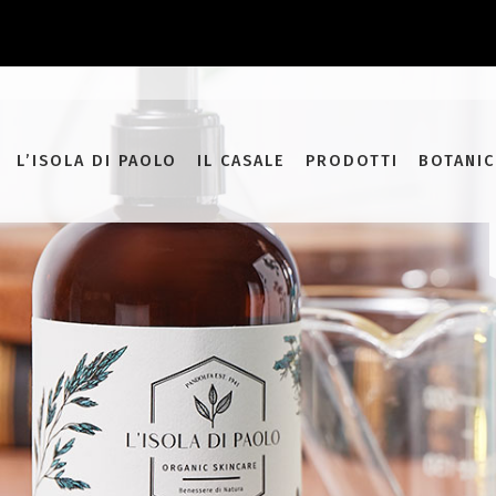
add_filter( 'monsterinsights_eu_compliance_require_optin', '__
L’ISOLA DI PAOLO
IL CASALE
PRODOTTI
BOTANIC