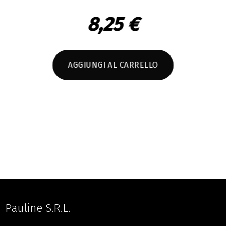
Lavandino
Con fiori di Lavandula x intermedia da agricoltur
biologica certificata Suolo e Salute
100 ml
8,25 €
AGGIUNGI AL CARRELLO