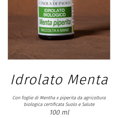
nta
Idrolato
coltura
e