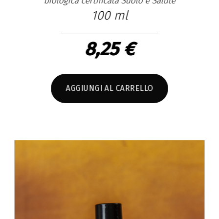
e
Con Salvia sclarea da piante a km 0 cresciute
spontaneamente e raccolte a mano
100 ml
8,25 €
AGGIUNGI AL CARRELLO