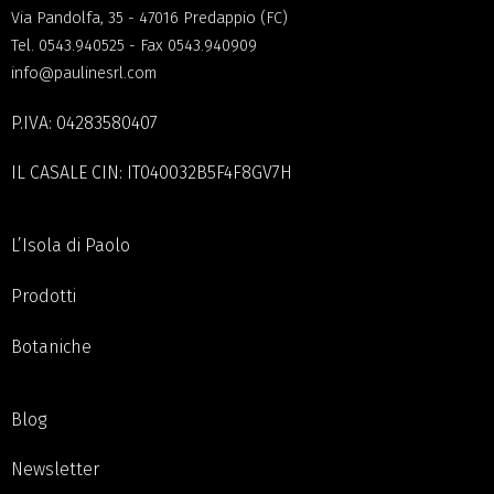
Pauline S.R.L.
Via Pandolfa, 35 - 47016 Predappio (FC)
Tel.
0543.940525
- Fax 0543.940909
info@paulinesrl.com
P.IVA: 04283580407
IL CASALE CIN: IT040032B5F4F8GV7H
L’Isola di Paolo
Prodotti