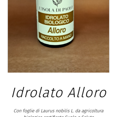
oro
Idrolato Salvia
sclarea
oltura