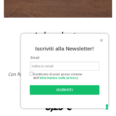
Idrolato
Iscriviti alla Newsletter!
Lavandino
Email
Con fiori di Lavandula x intermedia da agricoltura
Confermo di aver preso visione
dell'
informativa sulla privacy
biologica certificata Suolo e Salute
100 ml
ISCRIVITI
8,25 €